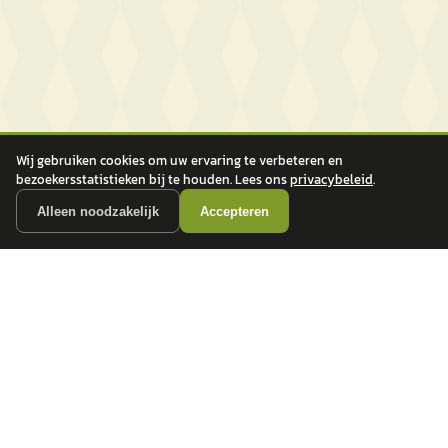
Wij gebruiken cookies om uw ervaring te verbeteren en
bezoekersstatistieken bij te houden. Lees ons
privacybeleid
.
Alleen noodzakelijk
Accepteren
autokopen.nl geeft geen financieel advies en is niet bevoegd om vragen over
financiële producten te beantwoorden. Wij verwijzen door naar erkende, AFM-
vergunde partners.