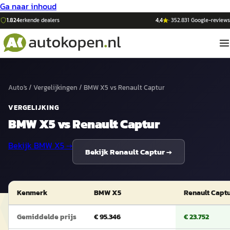
Ga naar inhoud
1.824
erkende dealers
4,4
·
352.831
Google-reviews
Auto's
/
Vergelijkingen
/
BMW X5
vs
Renault Captur
VERGELIJKING
BMW X5
vs
Renault Captur
Bekijk
BMW X5
→
Bekijk
Renault Captur
→
Kenmerk
BMW X5
Renault Capt
Gemiddelde prijs
€ 95.346
€ 23.752