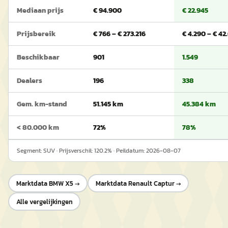
Mediaan prijs
€ 94.900
€ 22.945
Prijsbereik
€ 766 – € 273.216
€ 4.290 – € 42
Beschikbaar
901
1.549
Dealers
196
338
Gem. km-stand
51.145 km
45.384 km
< 80.000 km
72%
78%
Segment:
SUV
· Prijsverschil:
120.2
% · Peildatum:
2026-08-07
Marktdata
BMW X5
→
Marktdata
Renault Captur
→
Alle vergelijkingen