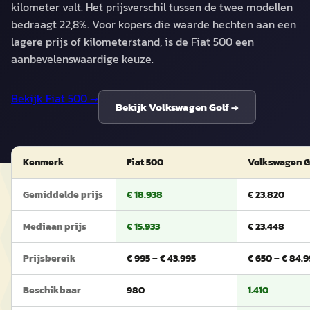
kilometer valt. Het prijsverschil tussen de twee modellen
bedraagt 22,8%. Voor kopers die waarde hechten aan een
lagere prijs of kilometerstand, is de Fiat 500 een
aanbevelenswaardige keuze.
Bekijk
Fiat 500
→
Bekijk
Volkswagen Golf
→
Kenmerk
Fiat 500
Volkswagen G
Gemiddelde prijs
€ 18.938
€ 23.820
Mediaan prijs
€ 15.933
€ 23.448
Prijsbereik
€ 995 – € 43.995
€ 650 – € 84.
Beschikbaar
980
1.410