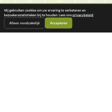
Wij gebruiken cookies om uw ervaring te verbeteren en
bezoekersstatistieken bij te houden. Lees ons
privacybeleid
.
Alleen noodzakelijk
Accepteren
autokopen.nl geeft geen financieel advies en is niet bevoegd om vragen over
financiële producten te beantwoorden. Wij verwijzen door naar erkende, AFM-
vergunde partners.
POPULAIRE MERKEN
Volkswagen
Vind jouw volgende auto bij
Toyota
betrouwbare dealers.
BMW
Mercedes-Benz
Audi