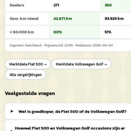
Dealers
271
360
Gem. km-stand
42.871 km
93.929 km
< 80.000 km
80%
51%
Segment:
Hatchback
· Prijsverschil:
22.8
% · Peildatum:
2026-08-04
Marktdata
Fiat 500
→
Marktdata
Volkswagen Golf
→
Alle vergelijkingen
Veelgestelde vragen
Wat is goedkoper, de Fiat 500 of de Volkswagen Golf?
Hoeveel Fiat 500 en Volkswagen Golf occasions zijn er