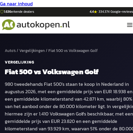
Ga naar inhoud
1.636
erkende dealers
4,4
·
334.374
Google-reviews
Auto's
/
Vergelijkingen
/
Fiat 500
vs
Volkswagen Golf
VERGELIJKING
Fiat 500
vs
Volkswagen Golf
980 tweedehands Fiat 500's staan te koop in Nederland in
augustus 2026, met een gemiddelde prijs van EUR 18.938 en
een gemiddelde kilometerstand van 42.871 km, waarbij 80%
van het aanbod onder de 80.000 kilometer ligt. In vergelijki
hiermee zijn er 1.410 Volkswagen Golfs beschikbaar, met een
gemiddelde prijs van EUR 23.820 en een gemiddelde
kilometerstand van 93.929 km, waarvan 51% onder de 80.00