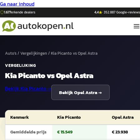
Ga naar inhoud
1.677
erkende dealers
4,4
·
352.887
Google-reviews
Auto's
/
Vergelijkingen
/
Kia Picanto
vs
Opel Astra
VERGELIJKING
Kia Picanto
vs
Opel Astra
Bekijk
Kia Picanto
→
Bekijk
Opel Astra
→
Kenmerk
Kia Picanto
Opel Astra
Gemiddelde prijs
€ 15.549
€ 23.938