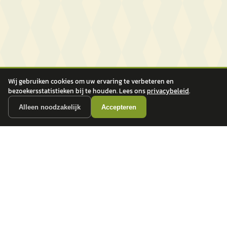
Wij gebruiken cookies om uw ervaring te verbeteren en
bezoekersstatistieken bij te houden. Lees ons
privacybeleid
.
Alleen noodzakelijk
Accepteren
autokopen.nl geeft geen financieel advies en is niet bevoegd om vragen over
financiële producten te beantwoorden. Wij verwijzen door naar erkende, AFM-
vergunde partners.