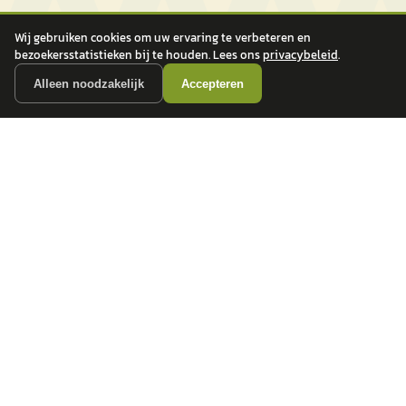
Wij gebruiken cookies om uw ervaring te verbeteren en
bezoekersstatistieken bij te houden. Lees ons
privacybeleid
.
Alleen noodzakelijk
Accepteren
autokopen.nl geeft geen financieel advies en is niet bevoegd om vragen over
financiële producten te beantwoorden. Wij verwijzen door naar erkende, AFM-
vergunde partners.
POPULAIRE MERKEN
Volkswagen
Vind jouw volgende auto bij
Toyota
betrouwbare dealers.
BMW
Mercedes-Benz
Audi