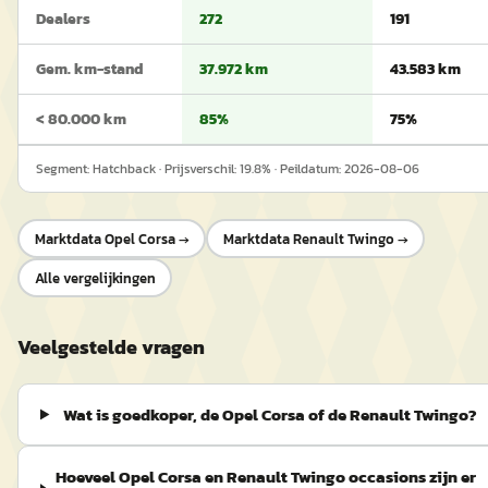
Dealers
272
191
Gem. km-stand
37.972 km
43.583 km
< 80.000 km
85%
75%
Segment:
Hatchback
· Prijsverschil:
19.8
% · Peildatum:
2026-08-06
Marktdata
Opel Corsa
→
Marktdata
Renault Twingo
→
Alle vergelijkingen
Veelgestelde vragen
Wat is goedkoper, de Opel Corsa of de Renault Twingo?
Hoeveel Opel Corsa en Renault Twingo occasions zijn er