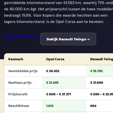
gemiddelde kilometerstand van 43.583 km, waarbij 75% ond
de 80.000 km ligt. Het prijsverschil tussen de twee modelle
bedraagt 19,8%. Voor kopers die waarde hechten aan een
lagere kilometerstand, is de Opel Corsa aan te bevelen.
Bekijk
Opel Corsa
→
Bekijk
Renault Twingo
→
Kenmerk
Opel Corsa
Renault Twin
Gemiddelde prijs
€ 20.452
€ 16.765
Mediaan prijs
€ 21.495
€ 21.690
Prijsbereik
€ 600 – € 37.371
€ 699 – € 25.9
Beschikbaar
1.614
664