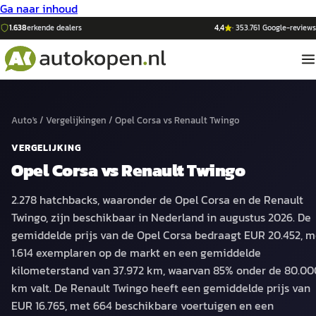
Ga naar inhoud
1.638
erkende dealers
4,4
·
353.761
Google-reviews
Auto's
/
Vergelijkingen
/
Opel Corsa
vs
Renault Twingo
VERGELIJKING
Opel Corsa
vs
Renault Twingo
2.278 hatchbacks, waaronder de Opel Corsa en de Renault
Twingo, zijn beschikbaar in Nederland in augustus 2026. De
gemiddelde prijs van de Opel Corsa bedraagt EUR 20.452, m
1.614 exemplaren op de markt en een gemiddelde
kilometerstand van 37.972 km, waarvan 85% onder de 80.00
km valt. De Renault Twingo heeft een gemiddelde prijs van
EUR 16.765, met 664 beschikbare voertuigen en een