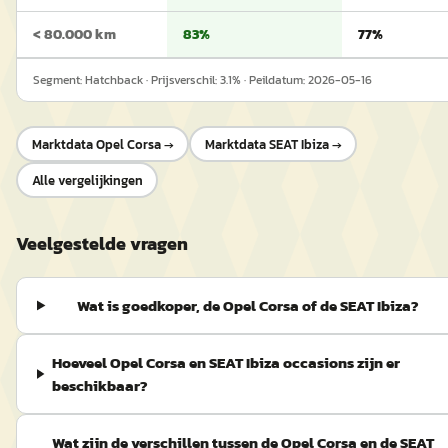
< 80.000 km
83%
77%
Segment:
Hatchback
· Prijsverschil:
3.1
% · Peildatum:
2026-05-16
Marktdata
Opel Corsa
→
Marktdata
SEAT Ibiza
→
Alle vergelijkingen
Veelgestelde vragen
Wat is goedkoper, de Opel Corsa of de SEAT Ibiza?
Hoeveel Opel Corsa en SEAT Ibiza occasions zijn er
beschikbaar?
Wat zijn de verschillen tussen de Opel Corsa en de SEAT