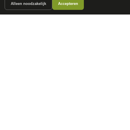
Alleen noodzakelijk
Accepteren
autokopen.nl geeft geen financieel advies en is niet bevoegd om vragen over
financiële producten te beantwoorden. Wij verwijzen door naar erkende, AFM-
vergunde partners.
POPULAIRE MERKEN
Volkswagen
Vind jouw volgende auto bij
Toyota
betrouwbare dealers.
BMW
Mercedes-Benz
Audi
Ford
Opel
Peugeot