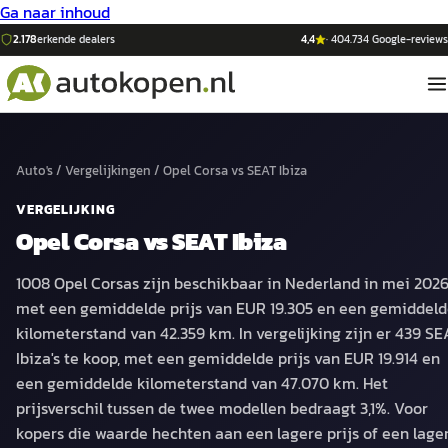
Ga naar inhoud
2.178
erkende dealers
4,4
·
404.734
Google-reviews
Auto's
/
Vergelijkingen
/
Opel Corsa
vs
SEAT Ibiza
VERGELIJKING
Opel Corsa
vs
SEAT Ibiza
1008 Opel Corsas zijn beschikbaar in Nederland in mei 2026
met een gemiddelde prijs van EUR 19.305 en een gemiddel
kilometerstand van 42.359 km. In vergelijking zijn er 439 SE
Ibiza's te koop, met een gemiddelde prijs van EUR 19.914 en
een gemiddelde kilometerstand van 47.070 km. Het
prijsverschil tussen de twee modellen bedraagt 3,1%. Voor
kopers die waarde hechten aan een lagere prijs of een lage