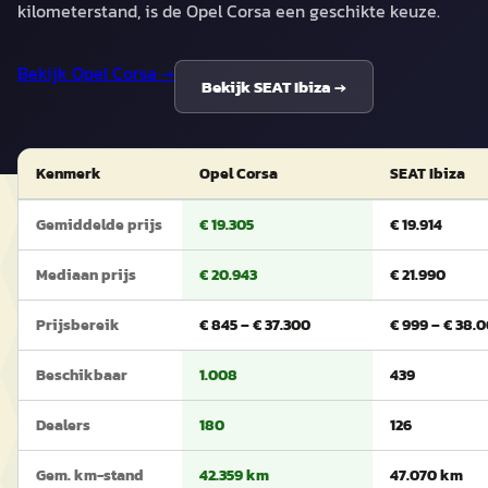
kilometerstand, is de Opel Corsa een geschikte keuze.
Bekijk
Opel Corsa
→
Bekijk
SEAT Ibiza
→
Kenmerk
Opel Corsa
SEAT Ibiza
Gemiddelde prijs
€ 19.305
€ 19.914
Mediaan prijs
€ 20.943
€ 21.990
Prijsbereik
€ 845 – € 37.300
€ 999 – € 38.
Beschikbaar
1.008
439
Dealers
180
126
Gem. km-stand
42.359 km
47.070 km