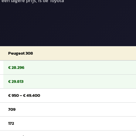
een lagere prijs, is de Toyota
Peugeot 308
€ 28.296
€ 29.813
€ 950 – € 49.400
709
172