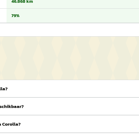
46.868 km
79%
lla?
eschikbaar?
a Corolla?