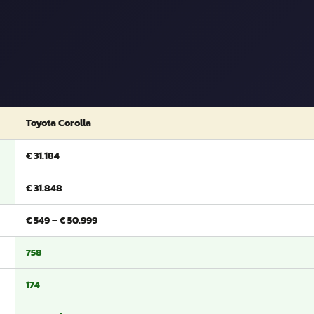
Toyota Corolla
€ 31.184
€ 31.848
€ 549 – € 50.999
758
174