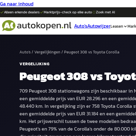
Ga naar inhoud
Alleen erkende dealers
Marktprijs-check op elke
auto
Zoek met AI
Auto's
Autowijzer
Leasen
Mark
Auto's
/
Vergelijkingen
/
Peugeot 308
vs
Toyota Corolla
VERGELIJKING
Peugeot 308
vs
Toyot
709 Peugeot 308 stationwagons zijn beschikbaar in 
een gemiddelde prijs van EUR 28.296 en een gemidd
48.440 km. In vergelijking zijn er 758 Toyota Corolla
een gemiddelde prijs van EUR 31.184 en een gemidde
km. Het prijsverschil tussen de twee modellen bedraa
Peugeot's en 79% van de Corolla's onder de 80.000 ki