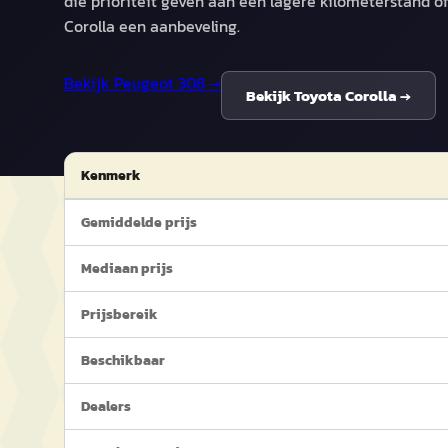
die prioriteit geven aan een lagere kilometerstand of 
Corolla een aanbeveling.
Bekijk
Peugeot 308
→
Bekijk
Toyota Corolla
→
Kenmerk
Gemiddelde prijs
Mediaan prijs
Prijsbereik
Beschikbaar
Dealers