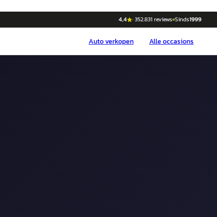
4,4
·
352.831
reviews
Sinds
1999
Auto
verkopen
Alle occasions