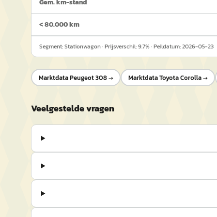
Gem. km-stand
< 80.000 km
Segment:
Stationwagon
· Prijsverschil:
9.7
% · Peildatum:
2026-05-23
Marktdata
Peugeot 308
→
Marktdata
Toyota Corolla
→
Veelgestelde vragen