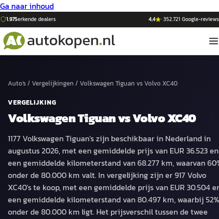
Ga naar inhoud
1.975
erkende dealers
4,4
·
352.721
Google-reviews
Auto's
/
Vergelijkingen
/
Volkswagen Tiguan
vs
Volvo XC40
VERGELIJKING
Volkswagen Tiguan
vs
Volvo XC40
1177 Volkswagen Tiguan's zijn beschikbaar in Nederland in
augustus 2026, met een gemiddelde prijs van EUR 36.523 en
een gemiddelde kilometerstand van 68.277 km, waarvan 60
onder de 80.000 km valt. In vergelijking zijn er 917 Volvo
XC40's te koop, met een gemiddelde prijs van EUR 30.504 e
een gemiddelde kilometerstand van 80.497 km, waarbij 52
onder de 80.000 km ligt. Het prijsverschil tussen de twee