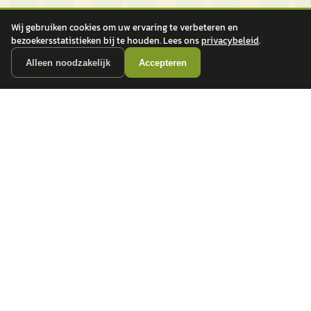
Wij gebruiken cookies om uw ervaring te verbeteren en
bezoekersstatistieken bij te houden. Lees ons
privacybeleid
.
Alleen noodzakelijk
Accepteren
autokopen.nl geeft geen financieel advies en is niet bevoegd om vragen over
financiële producten te beantwoorden. Wij verwijzen door naar erkende, AFM-
vergunde partners.
POPULAIRE MERKEN
Volkswagen
Vind jouw volgende auto bij
Toyota
betrouwbare dealers.
BMW
Mercedes-Benz
Audi