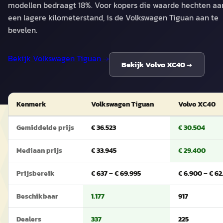
modellen bedraagt 18%. Voor kopers die waarde hechten aa
een lagere kilometerstand, is de Volkswagen Tiguan aan te
bevelen.
Bekijk
Volkswagen Tiguan
→
Bekijk
Volvo XC40
→
Kenmerk
Volkswagen Tiguan
Volvo XC40
Gemiddelde prijs
€ 36.523
€ 30.504
Mediaan prijs
€ 33.945
€ 29.400
Prijsbereik
€ 637 – € 69.995
€ 6.900 – € 6
Beschikbaar
1.177
917
Dealers
337
225