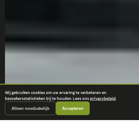
Toyota
betrouwbare dealers.
BMW
Mercedes-Benz
Audi
Ford
Opel
Peugeot
ONTDEK
CONTACT
Auto's
info@
autokopen.nl
+31 53 208 4490
Nieuws
Wij gebruiken cookies om uw ervaring te verbeteren en
Josink Maatweg 43
bezoekersstatistieken bij te houden. Lees ons
privacybeleid
.
Marktdata
7545 PS Enschede
Auto's per regio
Alleen noodzakelijk
Accepteren
Autoprijsindex
Autotrends
Autowijzer
Zakelijk leasen