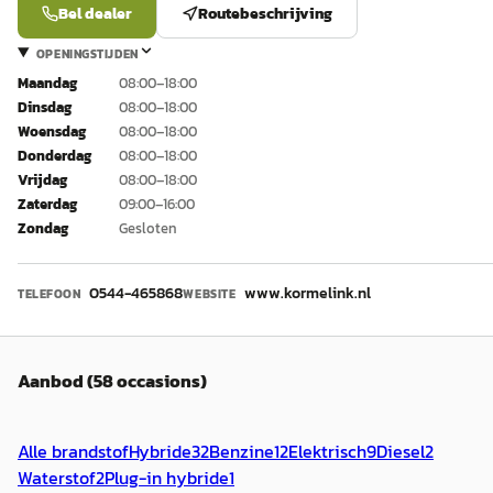
Bel dealer
Routebeschrijving
OPENINGSTIJDEN
Maandag
08:00–18:00
Dinsdag
08:00–18:00
Woensdag
08:00–18:00
Donderdag
08:00–18:00
Vrijdag
08:00–18:00
Zaterdag
09:00–16:00
Zondag
Gesloten
0544-465868
www.kormelink.nl
TELEFOON
WEBSITE
Aanbod (58 occasions)
Alle brandstof
Hybride
32
Benzine
12
Elektrisch
9
Diesel
2
Waterstof
2
Plug-in hybride
1