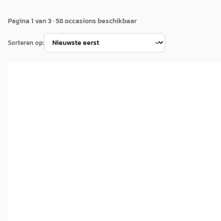
Pagina
1
van
3
·
58
occasion
s
beschikbaar
Sorteren op:
A
Toyota Corolla
·
2026
Hybrid 140 Gr Sport
€ 38.995
v.a. € 827/mnd
Boven markt
2026 · 1 km · Hybride · Automaat
Autobedrijf Kormelink B.V.
· Groenlo
4,4
(
155
)
Bekijk aanbieding →