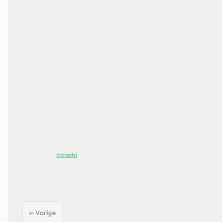
Vergelijk
EV
A
Toyota C-HR+
·
2026
First Edition 77 Kwh
€ 42.995
v.a. € 911/mnd
2026 · 2.500 km · Elektrisch · Automaat
Autobedrijf Kormelink B.V.
· Groenlo
4,4
(
155
)
~
100
% SoH
Bekijk aanbieding →
(indicatie)
Vergelijk
← Vorige
1
2
3
Volgende →