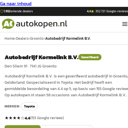
Ga naar inhoud
1.992
erkende dealers
4,4
·
352.721
Google-reviews
Home
›
Dealers
›
Groenlo
›
Autobedrijf Kormelink B.V.
Autobedrijf Kormelink B.V.
Geverifieerd
Den Sliem 91
·
7141 JG
Groenlo
Autobedrijf Kormelink B.V.
is een
geverifieerd
auto
bedrijf in
Groenlo
,
Gelderland
.
Gespecialiseerd in Toyota.
Het bedrijf heeft een
gemiddelde beoordeling van 4.4 op 5, op basis van 155 Google review
Op autokopen.nl staan 58 occasions van Autobedrijf Kormelink B.V..
MERKEN:
Toyota
★★★★
☆
4.4
(
155
Google reviews)