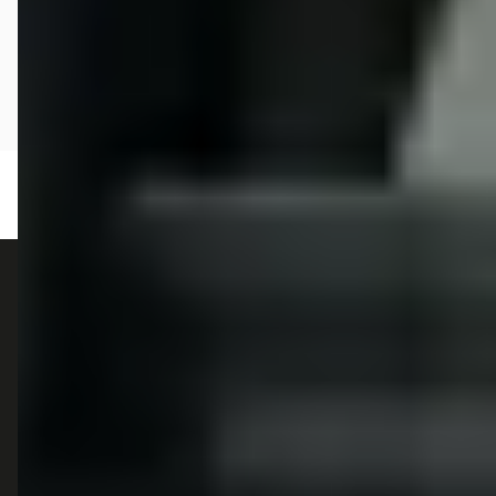
autokopen.nl geeft geen financieel advies en is niet bevoegd om vragen over
financiële producten te beantwoorden. Wij verwijzen door naar erkende, AFM-
vergunde partners.
POPULAIRE MERKEN
Volkswagen
Vind jouw volgende auto bij