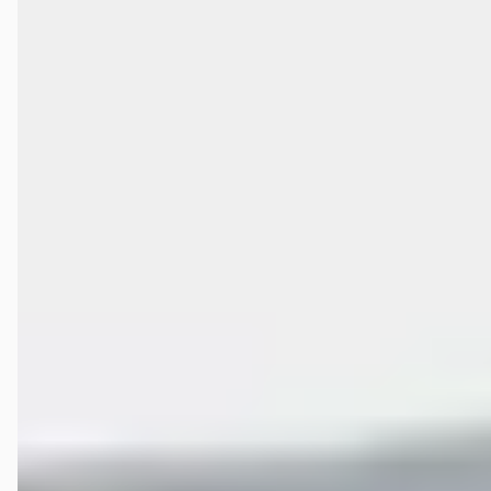
Wat zijn de openingstijden van Autobedrijf Kormelink
B.V.?
Hoe wordt Autobedrijf Kormelink B.V. beoordeeld?
Hoeveel occasions heeft Autobedrijf Kormelink B.V.?
Welke brandstoftypen biedt Autobedrijf Kormelink B.V.
aan?
Welke automerken verkoopt Autobedrijf Kormelink
B.V.?
Hoe neem ik contact op met Autobedrijf Kormelink
B.V.?