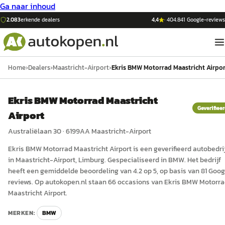
Ga naar inhoud
2.083
erkende dealers
4,4
·
404.841
Google-reviews
Home
›
Dealers
›
Maastricht-Airport
›
Ekris BMW Motorrad Maastricht Airpor
Ekris BMW Motorrad Maastricht
Geverifiee
Airport
Australiëlaan 30
·
6199AA
Maastricht-Airport
Ekris BMW Motorrad Maastricht Airport
is een
geverifieerd
auto
bedri
in
Maastricht-Airport
, Limburg
.
Gespecialiseerd in BMW.
Het bedrijf
heeft een gemiddelde beoordeling van 4.2 op 5, op basis van 81 Goog
reviews.
Op autokopen.nl staan 66 occasions van Ekris BMW Motorr
Maastricht Airport.
MERKEN:
BMW