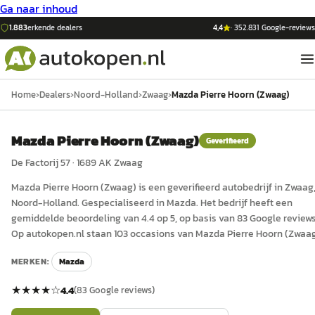
Ga naar inhoud
1.883
erkende dealers
4,4
·
352.831
Google-reviews
Home
›
Dealers
›
Noord-Holland
›
Zwaag
›
Mazda Pierre Hoorn (Zwaag)
Mazda Pierre Hoorn (Zwaag)
Geverifieerd
De Factorij 57
·
1689 AK
Zwaag
Mazda Pierre Hoorn (Zwaag)
is een
geverifieerd
auto
bedrijf in
Zwaag
Noord-Holland
.
Gespecialiseerd in Mazda.
Het bedrijf heeft een
gemiddelde beoordeling van 4.4 op 5, op basis van 83 Google reviews
Op autokopen.nl staan 103 occasions van Mazda Pierre Hoorn (Zwaag
MERKEN:
Mazda
★★★★
☆
4.4
(
83
Google reviews)