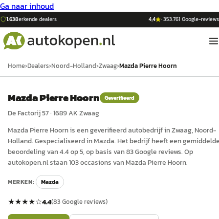
Ga naar inhoud
1.638
erkende dealers
4,4
·
353.761
Google-reviews
Home
›
Dealers
›
Noord-Holland
›
Zwaag
›
Mazda Pierre Hoorn
Mazda Pierre Hoorn
Geverifieerd
De Factorij 57
·
1689 AK
Zwaag
Mazda Pierre Hoorn
is een
geverifieerd
auto
bedrijf in
Zwaag
, Noord-
Holland
.
Gespecialiseerd in Mazda.
Het bedrijf heeft een gemiddeld
beoordeling van 4.4 op 5, op basis van 83 Google reviews.
Op
autokopen.nl staan 103 occasions van Mazda Pierre Hoorn.
MERKEN:
Mazda
★★★★
☆
4.4
(
83
Google reviews)