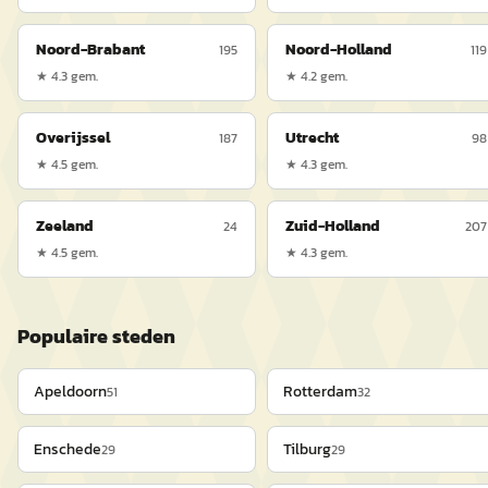
Noord-Brabant
Noord-Holland
195
119
★
4.3
gem.
★
4.2
gem.
Overijssel
Utrecht
187
98
★
4.5
gem.
★
4.3
gem.
Zeeland
Zuid-Holland
24
207
★
4.5
gem.
★
4.3
gem.
Populaire steden
Apeldoorn
Rotterdam
51
32
Enschede
Tilburg
29
29