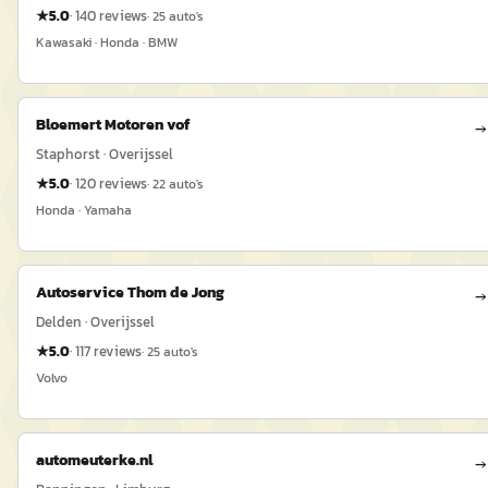
★
5.0
·
140
reviews
·
25
auto's
Kawasaki · Honda · BMW
Bloemert Motoren vof
→
Staphorst · Overijssel
★
5.0
·
120
reviews
·
22
auto's
Honda · Yamaha
Autoservice Thom de Jong
→
Delden · Overijssel
★
5.0
·
117
reviews
·
25
auto's
Volvo
automeuterke.nl
→