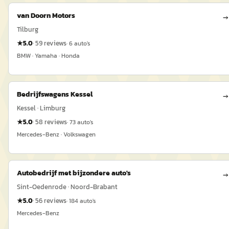
van Doorn Motors
→
Tilburg
★
5.0
·
59
reviews
·
6
auto's
BMW · Yamaha · Honda
Bedrijfswagens Kessel
→
Kessel · Limburg
★
5.0
·
58
reviews
·
73
auto's
Mercedes-Benz · Volkswagen
Autobedrijf met bijzondere auto's
→
Sint-Oedenrode · Noord-Brabant
★
5.0
·
56
reviews
·
184
auto's
Mercedes-Benz