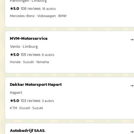
Panningen · Limburg
★
5.0
·
108
reviews
·
16
auto's
Mercedes-Benz · Volkswagen · BMW
MVM-Motorservice
→
Venlo · Limburg
★
5.0
·
105
reviews
·
6
auto's
Honda · Suzuki · Yamaha
Dekker Motorsport Hapert
→
Hapert
★
5.0
·
103
reviews
·
3
auto's
KTM · Ducati · Suzuki
Autobedrijf SAAS.
→