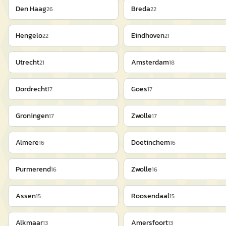
Den Haag
Breda
26
22
Hengelo
Eindhoven
22
21
Utrecht
Amsterdam
21
18
Dordrecht
Goes
17
17
Groningen
Zwolle
17
17
Almere
Doetinchem
16
16
Purmerend
Zwolle
16
16
Assen
Roosendaal
15
15
Alkmaar
Amersfoort
13
13