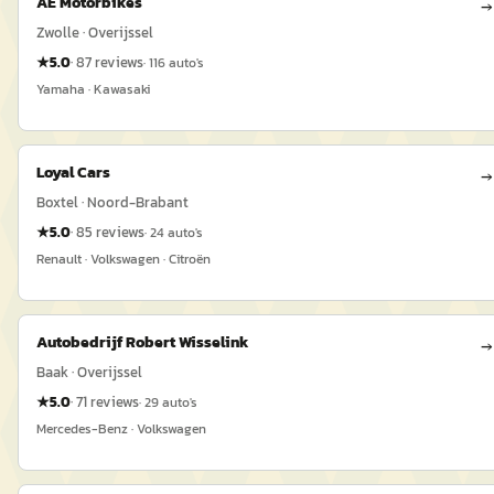
AE Motorbikes
→
Zwolle · Overijssel
★
5.0
·
87
reviews
·
116
auto's
Yamaha · Kawasaki
Loyal Cars
→
Boxtel · Noord-Brabant
★
5.0
·
85
reviews
·
24
auto's
Renault · Volkswagen · Citroën
Autobedrijf Robert Wisselink
→
Baak · Overijssel
★
5.0
·
71
reviews
·
29
auto's
Mercedes-Benz · Volkswagen