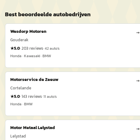
Best beoordeelde
auto
bedrijven
Wesdorp Motoren
→
Gouderak
★
5.0
·
203
reviews
·
42
auto's
Honda · Kawasaki · BMW
Motorservice de Zeeuw
→
Cortelande
★
5.0
·
143
reviews
·
11
auto's
Honda · BMW
Motor Metaal Lelystad
→
Lelystad