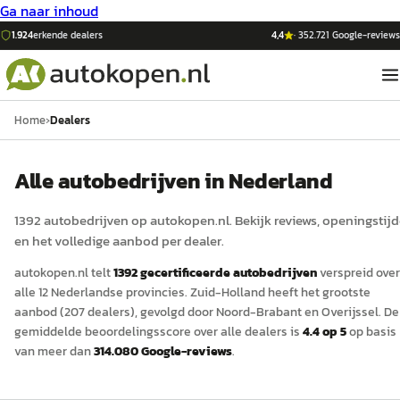
Ga naar inhoud
1.924
erkende dealers
4,4
·
352.721
Google-reviews
Home
›
Dealers
Alle autobedrijven in Nederland
1392
auto
bedrijven op
autokopen.nl
. Bekijk reviews, openingstij
en het volledige aanbod per dealer.
autokopen.nl
telt
1392
gecertificeerde
auto
bedrijven
verspreid over
alle 12 Nederlandse provincies.
Zuid-Holland
heeft het grootste
aanbod (
207
dealers)
, gevolgd door Noord-Brabant
en Overijssel
.
De
gemiddelde beoordelingsscore over alle dealers is
4.4
op 5
op basis
van meer dan
314.080
Google-reviews
.