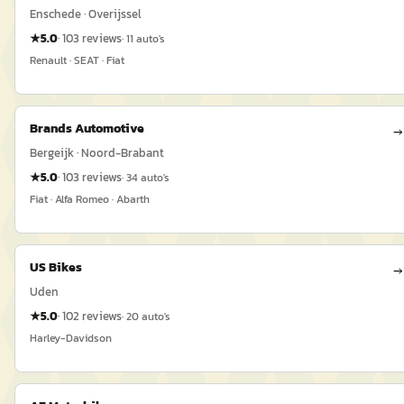
Enschede · Overijssel
★
5.0
·
103
reviews
·
11
auto's
Renault · SEAT · Fiat
Brands Automotive
→
Bergeijk · Noord-Brabant
★
5.0
·
103
reviews
·
34
auto's
Fiat · Alfa Romeo · Abarth
US Bikes
→
Uden
★
5.0
·
102
reviews
·
20
auto's
Harley-Davidson