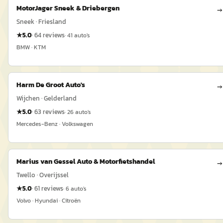
MotorJager Sneek & Driebergen
→
Sneek · Friesland
★
5.0
·
64
reviews
·
41
auto's
BMW · KTM
Harm De Groot Auto's
→
Wijchen · Gelderland
★
5.0
·
63
reviews
·
26
auto's
Mercedes-Benz · Volkswagen
Marius van Gessel Auto & Motorfietshandel
→
Twello · Overijssel
★
5.0
·
61
reviews
·
6
auto's
Volvo · Hyundai · Citroën