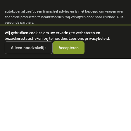
autokopen.nl geeft geen financieel advies en is niet bevoegd om vragen over
financiële producten te beantwoorden. Wij verwijzen door naar erkende, AFM-
vergunde partners.
Wij gebruiken cookies om uw ervaring te verbeteren en
bezoekersstatistieken bij te houden. Lees ons
privacybeleid
.
POPULAIRE MERKEN
Alleen noodzakelijk
Accepteren
Volkswagen
Vind jouw volgende auto bij
Toyota
betrouwbare dealers.
BMW
Mercedes-Benz
Audi
Ford
Opel
Peugeot