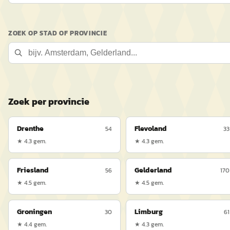
ZOEK OP STAD OF PROVINCIE
Zoek per provincie
Drenthe
Flevoland
54
33
★
4.3
gem.
★
4.3
gem.
Friesland
Gelderland
56
170
★
4.5
gem.
★
4.5
gem.
Groningen
Limburg
30
61
★
4.4
gem.
★
4.3
gem.