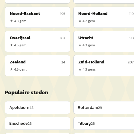
Noord-Brabant
Noord-Holland
195
119
★
4.3
gem.
★
4.2
gem.
Overijssel
Utrecht
187
98
★
4.5
gem.
★
4.3
gem.
Zeeland
Zuid-Holland
24
207
★
4.5
gem.
★
4.3
gem.
Populaire steden
Apeldoorn
Rotterdam
48
29
Enschede
Tilburg
28
28