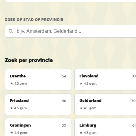
ZOEK OP STAD OF PROVINCIE
Zoek per provincie
Drenthe
Flevoland
54
33
★
4.3
gem.
★
4.3
gem.
Friesland
Gelderland
56
170
★
4.5
gem.
★
4.5
gem.
Groningen
Limburg
30
61
★
4.4
gem.
★
4.3
gem.