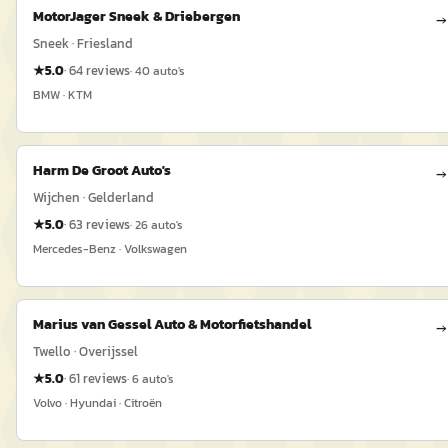
MotorJager Sneek & Driebergen
→
Sneek · Friesland
★
5.0
·
64
reviews
·
40
auto's
BMW · KTM
Harm De Groot Auto's
→
Wijchen · Gelderland
★
5.0
·
63
reviews
·
26
auto's
Mercedes-Benz · Volkswagen
Marius van Gessel Auto & Motorfietshandel
→
Twello · Overijssel
★
5.0
·
61
reviews
·
6
auto's
Volvo · Hyundai · Citroën