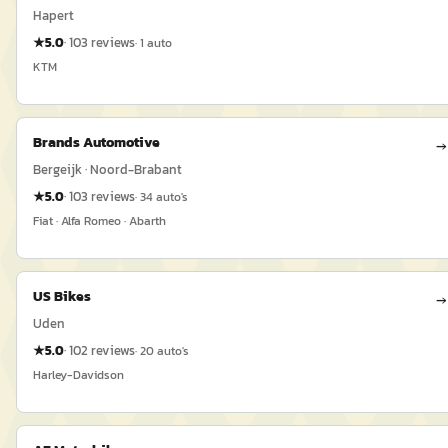
Hapert
★
5.0
·
103
reviews
·
1
auto
KTM
Brands Automotive
→
Bergeijk · Noord-Brabant
★
5.0
·
103
reviews
·
34
auto's
Fiat · Alfa Romeo · Abarth
US Bikes
→
Uden
★
5.0
·
102
reviews
·
20
auto's
Harley-Davidson