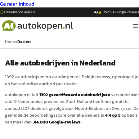
Ga naar inhoud
1.766
erkende dealers
4,4
·
352.814
Google-reviews
Home
›
Dealers
Alle autobedrijven in Nederland
1392
auto
bedrijven op
autokopen.nl
. Bekijk reviews, openingstij
en het volledige aanbod per dealer.
autokopen.nl
telt
1392
gecertificeerde
auto
bedrijven
verspreid over
alle 12 Nederlandse provincies.
Zuid-Holland
heeft het grootste
aanbod (
207
dealers)
, gevolgd door Noord-Brabant
en Overijssel
.
De
gemiddelde beoordelingsscore over alle dealers is
4.4
op 5
op basis
van meer dan
314.080
Google-reviews
.