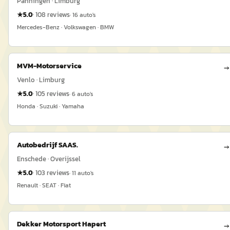
Panningen · Limburg
★
5.0
·
108
reviews
·
16
auto's
Mercedes-Benz · Volkswagen · BMW
MVM-Motorservice
→
Venlo · Limburg
★
5.0
·
105
reviews
·
6
auto's
Honda · Suzuki · Yamaha
Autobedrijf SAAS.
→
Enschede · Overijssel
★
5.0
·
103
reviews
·
11
auto's
Renault · SEAT · Fiat
Dekker Motorsport Hapert
→