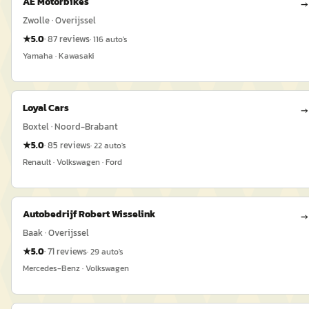
AE Motorbikes
→
Zwolle · Overijssel
★
5.0
·
87
reviews
·
116
auto's
Yamaha · Kawasaki
Loyal Cars
→
Boxtel · Noord-Brabant
★
5.0
·
85
reviews
·
22
auto's
Renault · Volkswagen · Ford
Autobedrijf Robert Wisselink
→
Baak · Overijssel
★
5.0
·
71
reviews
·
29
auto's
Mercedes-Benz · Volkswagen