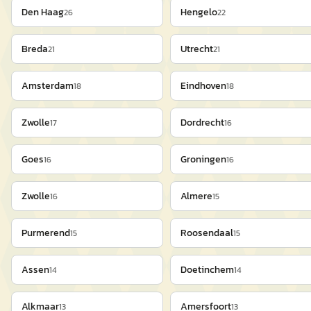
Den Haag
Hengelo
26
22
Breda
Utrecht
21
21
Amsterdam
Eindhoven
18
18
Zwolle
Dordrecht
17
16
Goes
Groningen
16
16
Zwolle
Almere
16
15
Purmerend
Roosendaal
15
15
Assen
Doetinchem
14
14
Alkmaar
Amersfoort
13
13