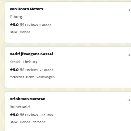
van Doorn Motors
→
Tilburg
★
5.0
·
59
reviews
·
5
auto's
BMW · Honda
Bedrijfswagens Kessel
→
Kessel · Limburg
★
5.0
·
58
reviews
·
73
auto's
Mercedes-Benz · Volkswagen
Brinkman Motoren
→
Ruinerwold
★
5.0
·
56
reviews
·
19
auto's
BMW · Honda · Yamaha