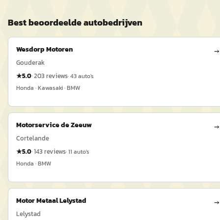
Best beoordeelde
auto
bedrijven
Wesdorp Motoren
→
Gouderak
★
5.0
·
203
reviews
·
43
auto's
Honda · Kawasaki · BMW
Motorservice de Zeeuw
→
Cortelande
★
5.0
·
143
reviews
·
11
auto's
Honda · BMW
Motor Metaal Lelystad
→
Lelystad