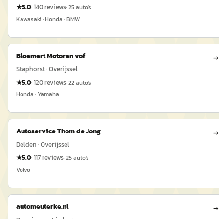
★
5.0
·
140
reviews
·
25
auto's
Kawasaki · Honda · BMW
Bloemert Motoren vof
→
Staphorst · Overijssel
★
5.0
·
120
reviews
·
22
auto's
Honda · Yamaha
Autoservice Thom de Jong
→
Delden · Overijssel
★
5.0
·
117
reviews
·
25
auto's
Volvo
automeuterke.nl
→