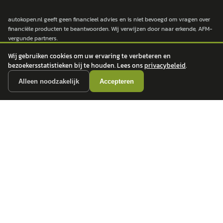
autokopen.nl geeft geen financieel advies en is niet bevoegd om vragen over
financiële producten te beantwoorden. Wij verwijzen door naar erkende, AFM-
vergunde partners.
Wij gebruiken cookies om uw ervaring te verbeteren en
bezoekersstatistieken bij te houden. Lees ons
privacybeleid
.
POPULAIRE MERKEN
Alleen noodzakelijk
Accepteren
Volkswagen
Vind jouw volgende auto bij
Toyota
betrouwbare dealers.
BMW
Mercedes-Benz
Audi
Ford
Opel
Peugeot