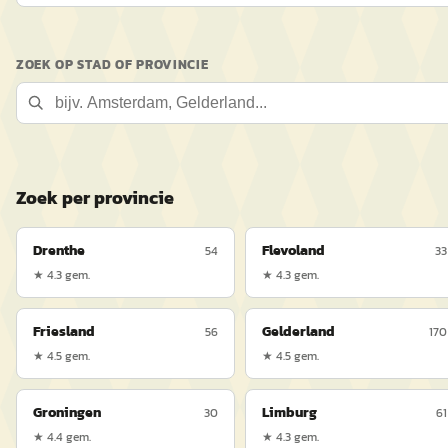
ZOEK OP STAD OF PROVINCIE
Zoek per provincie
Drenthe
Flevoland
54
33
★
4.3
gem.
★
4.3
gem.
Friesland
Gelderland
56
170
★
4.5
gem.
★
4.5
gem.
Groningen
Limburg
30
61
★
4.4
gem.
★
4.3
gem.