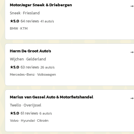
MotorJager Sneek & Driebergen
→
Sneek · Friesland
★
5.0
·
64
reviews
·
41
auto's
BMW · KTM
Harm De Groot Auto's
→
Wijchen · Gelderland
★
5.0
·
63
reviews
·
26
auto's
Mercedes-Benz · Volkswagen
Marius van Gessel Auto & Motorfietshandel
→
Twello · Overijssel
★
5.0
·
61
reviews
·
6
auto's
Volvo · Hyundai · Citroën