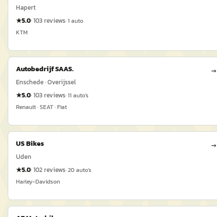
Hapert
★
5.0
·
103
reviews
·
1
auto
KTM
Autobedrijf SAAS.
→
Enschede · Overijssel
★
5.0
·
103
reviews
·
11
auto's
Renault · SEAT · Fiat
US Bikes
→
Uden
★
5.0
·
102
reviews
·
20
auto's
Harley-Davidson