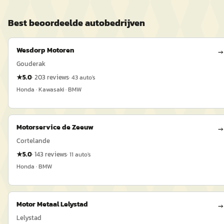
Best beoordeelde
auto
bedrijven
Wesdorp Motoren
→
Gouderak
★
5.0
·
203
reviews
·
43
auto's
Honda · Kawasaki · BMW
Motorservice de Zeeuw
→
Cortelande
★
5.0
·
143
reviews
·
11
auto's
Honda · BMW
Motor Metaal Lelystad
→
Lelystad