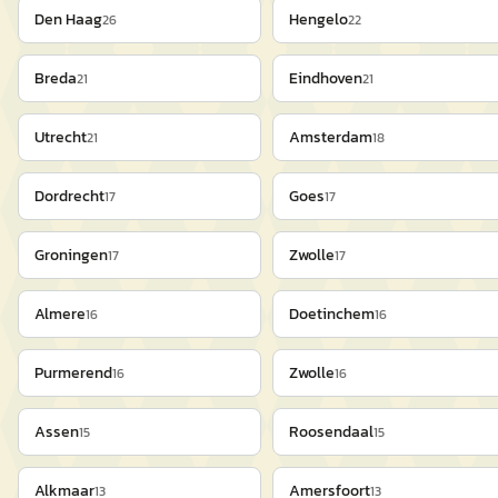
Den Haag
Hengelo
26
22
Breda
Eindhoven
21
21
Utrecht
Amsterdam
21
18
Dordrecht
Goes
17
17
Groningen
Zwolle
17
17
Almere
Doetinchem
16
16
Purmerend
Zwolle
16
16
Assen
Roosendaal
15
15
Alkmaar
Amersfoort
13
13