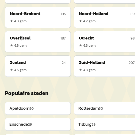
Noord-Brabant
Noord-Holland
195
119
★
4.3
gem.
★
4.2
gem.
Overijssel
Utrecht
187
98
★
4.5
gem.
★
4.3
gem.
Zeeland
Zuid-Holland
24
207
★
4.5
gem.
★
4.3
gem.
Populaire steden
Apeldoorn
Rotterdam
50
30
Enschede
Tilburg
29
29