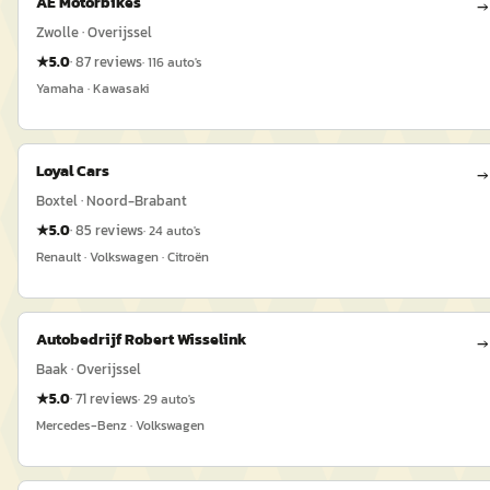
AE Motorbikes
→
Zwolle · Overijssel
★
5.0
·
87
reviews
·
116
auto's
Yamaha · Kawasaki
Loyal Cars
→
Boxtel · Noord-Brabant
★
5.0
·
85
reviews
·
24
auto's
Renault · Volkswagen · Citroën
Autobedrijf Robert Wisselink
→
Baak · Overijssel
★
5.0
·
71
reviews
·
29
auto's
Mercedes-Benz · Volkswagen