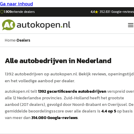
Ga naar inhoud
1.909
erkende dealers
4,4
·
352.831
Google-reviews
Home
›
Dealers
Alle autobedrijven in Nederland
1392
auto
bedrijven op
autokopen.nl
. Bekijk reviews, openingstij
en het volledige aanbod per dealer.
autokopen.nl
telt
1392
gecertificeerde
auto
bedrijven
verspreid over
alle 12 Nederlandse provincies.
Zuid-Holland
heeft het grootste
aanbod (
207
dealers)
, gevolgd door Noord-Brabant
en Overijssel
.
De
gemiddelde beoordelingsscore over alle dealers is
4.4
op 5
op basis
van meer dan
314.080
Google-reviews
.