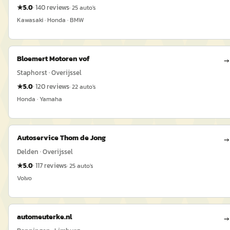
★
5.0
·
140
reviews
·
25
auto's
Kawasaki · Honda · BMW
Bloemert Motoren vof
→
Staphorst · Overijssel
★
5.0
·
120
reviews
·
22
auto's
Honda · Yamaha
Autoservice Thom de Jong
→
Delden · Overijssel
★
5.0
·
117
reviews
·
25
auto's
Volvo
automeuterke.nl
→