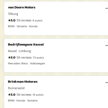
van Doorn Motors
→
Tilburg
★
5.0
·
59
reviews
·
6
auto's
BMW · Yamaha · Honda
Bedrijfswagens Kessel
→
Kessel · Limburg
★
5.0
·
58
reviews
·
73
auto's
Mercedes-Benz · Volkswagen
Brinkman Motoren
→
Ruinerwold
★
5.0
·
56
reviews
·
19
auto's
BMW · Honda · Yamaha