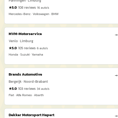
Panningen · Limburg
★
5.0
·
108
reviews
·
16
auto's
Mercedes-Benz · Volkswagen · BMW
MVM-Motorservice
→
Venlo · Limburg
★
5.0
·
105
reviews
·
6
auto's
Honda · Suzuki · Yamaha
Brands Automotive
→
Bergeijk · Noord-Brabant
★
5.0
·
103
reviews
·
34
auto's
Fiat · Alfa Romeo · Abarth
Dekker Motorsport Hapert
→