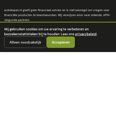
autokopen.nl geeft geen financieel advies en is niet bevoegd om vragen over
financiële producten te beantwoorden. Wij verwijzen door naar erkende, AFM-
vergunde partners.
Wij gebruiken cookies om uw ervaring te verbeteren en
bezoekersstatistieken bij te houden. Lees ons
privacybeleid
.
POPULAIRE MERKEN
Alleen noodzakelijk
Accepteren
Volkswagen
Vind jouw volgende auto bij
Toyota
betrouwbare dealers.
BMW
Mercedes-Benz
Audi
Ford
Opel
Peugeot