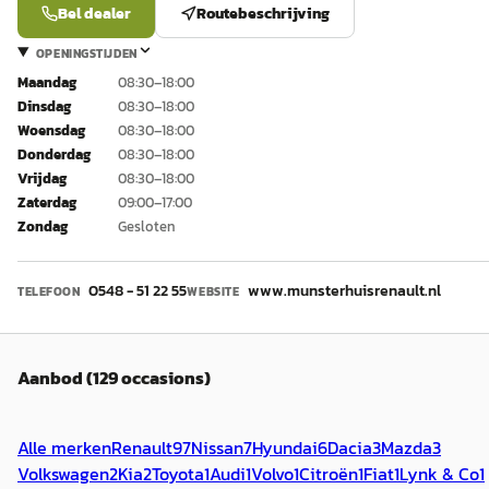
Bel dealer
Routebeschrijving
OPENINGSTIJDEN
Maandag
08:30–18:00
Dinsdag
08:30–18:00
Woensdag
08:30–18:00
Donderdag
08:30–18:00
Vrijdag
08:30–18:00
Zaterdag
09:00–17:00
Zondag
Gesloten
0548 - 51 22 55
www.munsterhuisrenault.nl
TELEFOON
WEBSITE
Aanbod (129 occasions)
Alle merken
Renault
97
Nissan
7
Hyundai
6
Dacia
3
Mazda
3
Volkswagen
2
Kia
2
Toyota
1
Audi
1
Volvo
1
Citroën
1
Fiat
1
Lynk & Co
1