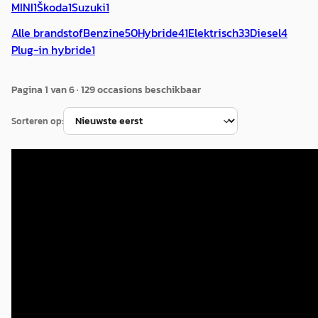
MINI
1
Škoda
1
Suzuki
1
Alle brandstof
Benzine
50
Hybride
41
Elektrisch
33
Diesel
4
Plug-in hybride
1
Pagina
1
van
6
·
129
occasion
s
beschikbaar
Sorteren op:
B
Renault Clio
·
2022
1.0 TCe 90 Techno
€ 15.495
v.a. € 328/mnd
Scherp geprijsd