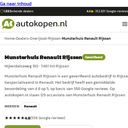
Ga naar inhoud
1.883
erkende dealers
4,4
·
352.831
Google-reviews
Home
›
Dealers
›
Overijssel
›
Rijssen
›
Munsterhuis Renault Rijssen
Munsterhuis Renault Rijssen
Geverifieerd
Nijverdalseweg 150
·
7461 AH
Rijssen
Munsterhuis Renault Rijssen
is een
geverifieerd
auto
bedrijf in
Rijss
Gespecialiseerd in Renault.
Het bedrijf heeft een gemiddelde
beoordeling van 4.8 op 5, op basis van 558 Google reviews.
Op
autokopen.nl staan 129 occasions van Munsterhuis Renault Rijssen.
MERKEN:
Renault
★★★★★
4.8
(
558
Google reviews)