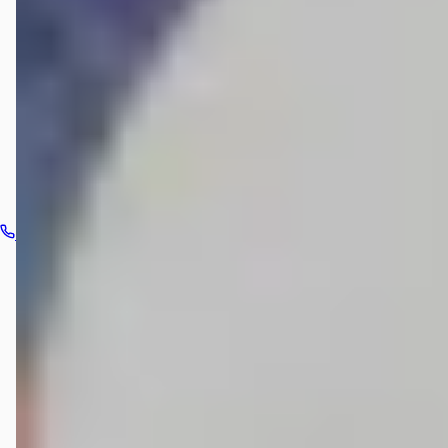
Rijssen?
Hoe neem ik contact op met Munsterhuis Renault
Rijssen?
Bel dealer
Routebeschrijving