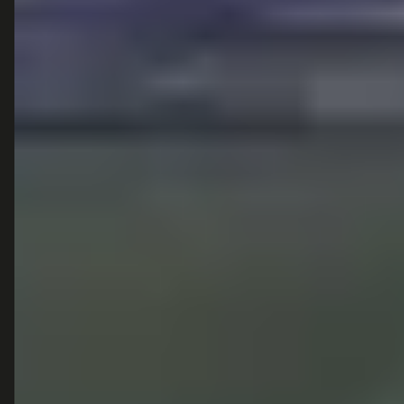
POPULAIRE MERKEN
Volkswagen
Vind jouw volgende auto bij
Toyota
betrouwbare dealers.
BMW
Mercedes-Benz
Audi
Ford
Opel
Peugeot
ONTDEK
CONTACT
Auto's
info@
autokopen.nl
+31 53 208 4490
Nieuws
Josink Maatweg 43
Marktdata