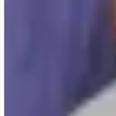
lek geweest en gerepareerd. Als je besluit om op kosten te besparen,
wees daar dan in ieder geval eerlijk over. Mijn advies aan toekomstige
klanten: controleer goed of wat wordt aangeboden ook
daadwerkelijk wordt geleverd, want hier kun je niet blind op
vertrouwen.
Peter Littouw
★★★★★
maart 2026
Mooie volvo gekocht bij dit bedrijf, keurig geholpen, dik tevreden.
Mathijs Hezemans
★★★★★
juni 2026
Alles is top ! Blij met onze Renaults… blij met de Renault Munsterhuis
service !!
Johnny Bloemendaal
★★★★★
juni 2026
Super en snel geholpen, ben zeer tevreden over de service een dikke