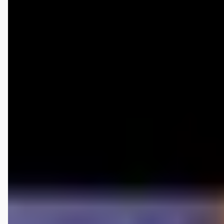
Google reviews over
Munsterhuis Renault Rijssen
Gijs Hilgers
★★★★★
juli 2026
Prettig geholpen bij samenstellen nieuwe auto. Ook werd
voorgesteld om eerst proefrit te maken.
sonny heijnen
★
☆☆☆☆
januari 2026
In augustus 2024 heb ik hier een auto gekocht en extra betaald voor
een afleverpakket. Daarbij werd toegezegd dat de auto zowel van
binnen als van buiten grondig gereinigd zou worden. In werkelijkheid
bleek dit niet meer dan een snelle wasstraatbeurt. De auto was van
binnen zelfs nog vuil; dit heb ik zelf met een doekje en wat
poetsmiddel moeten schoonmaken. Daarnaast zouden de
voorbanden worden vervangen door nieuwe. Nu, 1,5 jaar later, kwam
ik bij een lekkende voorband tot de ontdekking dat deze band niet
nieuw was, maar gebruikt en ook nog geplugd. Deze band was dus al