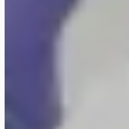
10
Veelgestelde vragen over Munsterhuis Renault
Rijssen
Wat zijn de openingstijden van Munsterhuis Renault
Rijssen?
Hoe wordt Munsterhuis Renault Rijssen beoordeeld?
Hoeveel occasions heeft Munsterhuis Renault Rijssen?
Welke brandstoftypen biedt Munsterhuis Renault
Rijssen aan?
Welke automerken verkoopt Munsterhuis Renault