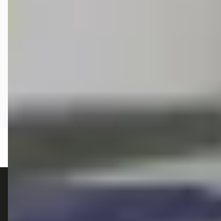
autokopen.nl geeft geen financieel advies en is niet bevoegd om vragen over
financiële producten te beantwoorden. Wij verwijzen door naar erkende, AFM-
vergunde partners.