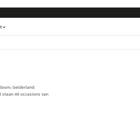
t
doorn
, Gelderland
.
 staan 46 occasions van