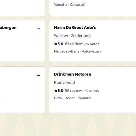
Yamaha · Kawasaki
iebergen
Harm De Groot Auto's
→
Wijchen · Gelderland
★
5.0
·
63
reviews
·
26
auto's
Mercedes-Benz · Volkswagen
Brinkman Motoren
→
Ruinerwold
★
5.0
·
56
reviews
·
19
auto's
n
BMW · Honda · Yamaha