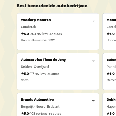
Best beoordeelde
auto
bedrijven
Wesdorp Motoren
Moto
→
Gouderak
Corte
★
5.0
·
203
reviews
★
5.0
·
·
42
auto's
Honda · Kawasaki · BMW
Honda
Autoservice Thom de Jong
autom
→
Delden · Overijssel
Panni
★
5.0
·
117
reviews
★
5.0
·
·
25
auto's
Volvo
Merced
Brands Automotive
Dekk
→
Bergeijk · Noord-Brabant
Haper
★
5.0
·
103
reviews
★
5.0
·
·
34
auto's