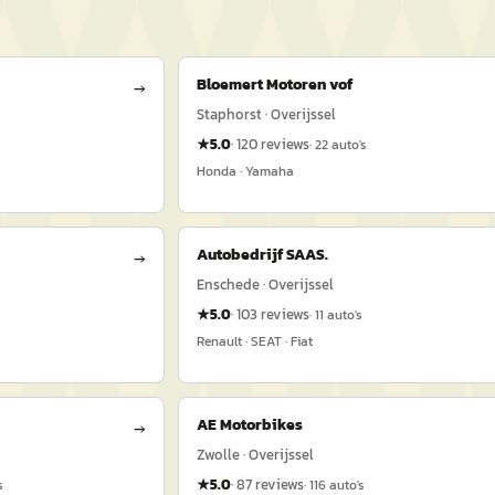
Bloemert Motoren vof
→
Staphorst · Overijssel
★
5.0
·
120
reviews
s
·
22
auto's
Honda · Yamaha
Autobedrijf SAAS.
→
Enschede · Overijssel
★
5.0
·
103
reviews
·
11
auto's
Renault · SEAT · Fiat
AE Motorbikes
→
Zwolle · Overijssel
★
5.0
·
87
reviews
s
·
116
auto's