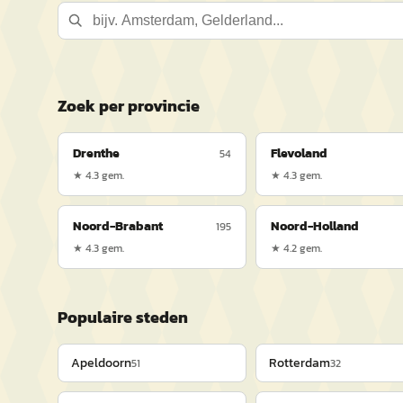
Zoek per provincie
Drenthe
Flevoland
54
★
4.3
gem.
★
4.3
gem.
Noord-Brabant
Noord-Holland
195
★
4.3
gem.
★
4.2
gem.
Populaire steden
Apeldoorn
Rotterdam
51
32