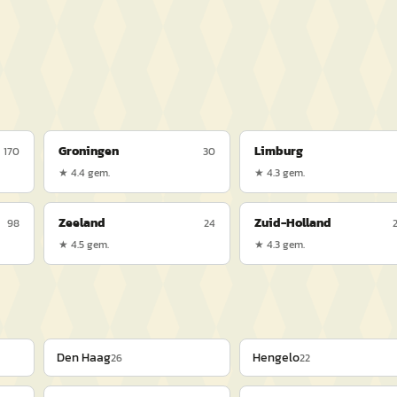
Groningen
Limburg
170
30
★
4.4
gem.
★
4.3
gem.
Zeeland
Zuid-Holland
98
24
★
4.5
gem.
★
4.3
gem.
Den Haag
Hengelo
26
22