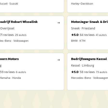
Ducati · Suzuki
Harley-Davidson
edrijf Robert Wisselink
MotorJager Sneek & Dr
→
 Overijssel
Sneek · Friesland
71
reviews
★
5.0
·
64
reviews
·
29
auto's
·
41
auto's
es-Benz · Volkswagen
BMW · KTM
oorn Motors
Bedrijfswagens Kessel
→
g
Kessel · Limburg
59
reviews
★
5.0
·
58
reviews
·
6
auto's
·
73
auto's
 Yamaha · Honda
Mercedes-Benz · Volkswage