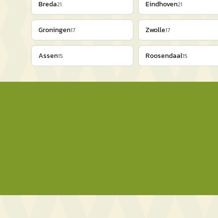
Breda
Eindhoven
21
21
Groningen
Zwolle
17
17
Assen
Roosendaal
15
15