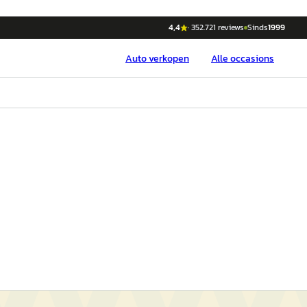
4,4
·
352.721
reviews
Sinds
1999
Auto
verkopen
Alle occasions