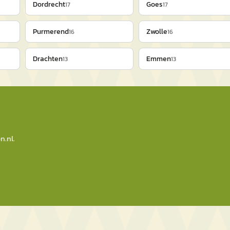
Dordrecht
Goes
17
17
Purmerend
Zwolle
16
16
Drachten
Emmen
13
13
n.nl
.