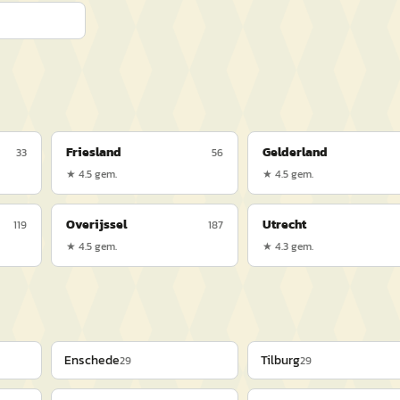
Friesland
Gelderland
33
56
★
4.5
gem.
★
4.5
gem.
Overijssel
Utrecht
119
187
★
4.5
gem.
★
4.3
gem.
Enschede
Tilburg
29
29