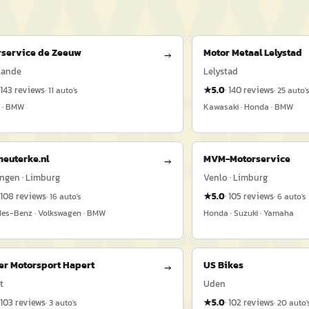
rservice de Zeeuw
Motor Metaal Lelystad
→
lande
Lelystad
143
reviews
★
5.0
·
140
reviews
·
11
auto's
·
25
auto'
 · BMW
Kawasaki · Honda · BMW
euterke.nl
MVM-Motorservice
→
ngen · Limburg
Venlo · Limburg
108
reviews
★
5.0
·
105
reviews
·
16
auto's
·
6
auto's
es-Benz · Volkswagen · BMW
Honda · Suzuki · Yamaha
er Motorsport Hapert
US Bikes
→
t
Uden
103
reviews
★
5.0
·
102
reviews
·
3
auto's
·
20
auto'