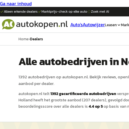
Ga naar inhoud
Alleen erkende dealers
Marktprijs-check op elke
auto
Zoek met AI
Auto's
Autowijzer
Leasen
Mark
Home
›
Dealers
Alle autobedrijven in 
1392
auto
bedrijven op
autokopen.nl
. Bekijk reviews, open
aanbod per dealer.
autokopen.nl
telt
1392
gecertificeerde
auto
bedrijven
verspre
Holland
heeft het grootste aanbod (
207
dealers)
, gevolgd d
beoordelingsscore over alle dealers is
4.4
op 5
op basis van 