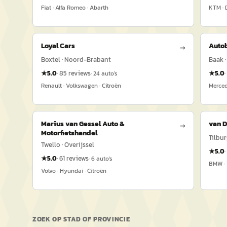
Fiat · Alfa Romeo · Abarth
KTM · 
Loyal Cars
Autob
→
Boxtel · Noord-Brabant
Baak ·
★
5.0
·
85
reviews
★
5.0
·
·
24
auto's
Renault · Volkswagen · Citroën
Merced
Marius van Gessel Auto &
van D
→
Motorfietshandel
Tilbur
Twello · Overijssel
★
5.0
·
★
5.0
·
61
reviews
·
6
auto's
BMW ·
Volvo · Hyundai · Citroën
ZOEK OP STAD OF PROVINCIE