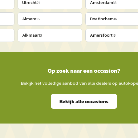
Utrecht
Amsterdam
21
18
Almere
Doetinchem
16
16
Alkmaar
Amersfoort
13
13
Op zoek naar een occasion?
Bekijk het volledige aanbod van alle dealers op
autokope
Bekijk alle occasions