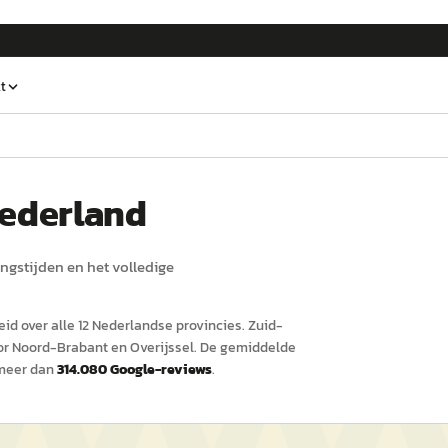
t
Nederland
ingstijden en het volledige
id over alle 12 Nederlandse provincies.
Zuid-
oor Noord-Brabant
en Overijssel
.
De gemiddelde
meer dan
314.080
Google-reviews
.