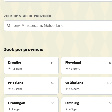
ZOEK OP STAD OF PROVINCIE
Zoek per provincie
Drenthe
Flevoland
54
33
★
4.3
gem.
★
4.3
gem.
Friesland
Gelderland
56
170
★
4.5
gem.
★
4.5
gem.
Groningen
Limburg
30
61
★
4.4
gem.
★
4.3
gem.