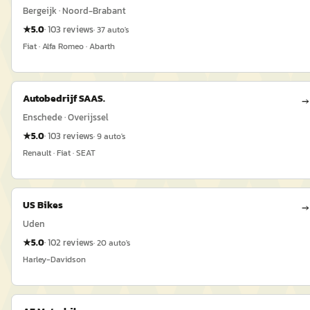
Bergeijk · Noord-Brabant
★
5.0
·
103
reviews
·
37
auto's
Fiat · Alfa Romeo · Abarth
Autobedrijf SAAS.
→
Enschede · Overijssel
★
5.0
·
103
reviews
·
9
auto's
Renault · Fiat · SEAT
US Bikes
→
Uden
★
5.0
·
102
reviews
·
20
auto's
Harley-Davidson