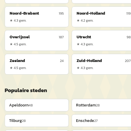
Noord-Brabant
Noord-Holland
195
119
★
4.3
gem.
★
4.2
gem.
Overijssel
Utrecht
187
98
★
4.5
gem.
★
4.3
gem.
Zeeland
Zuid-Holland
24
207
★
4.5
gem.
★
4.3
gem.
Populaire steden
Apeldoorn
Rotterdam
48
28
Tilburg
Enschede
28
27