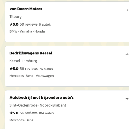
van Doorn Motors
→
Tilburg
★
5.0
·
59
reviews
·
6
auto's
BMW · Yamaha · Honda
Bedrijfswagens Kessel
→
Kessel · Limburg
★
5.0
·
58
reviews
·
76
auto's
Mercedes-Benz · Volkswagen
Autobedrijf met bijzondere auto's
→
Sint-Oedenrode · Noord-Brabant
★
5.0
·
56
reviews
·
184
auto's
Mercedes-Benz