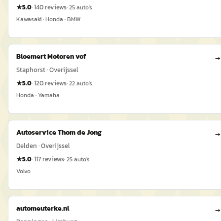
★
5.0
·
140
reviews
·
25
auto's
Kawasaki · Honda · BMW
Bloemert Motoren vof
→
Staphorst · Overijssel
★
5.0
·
120
reviews
·
22
auto's
Honda · Yamaha
Autoservice Thom de Jong
→
Delden · Overijssel
★
5.0
·
117
reviews
·
25
auto's
Volvo
automeuterke.nl
→