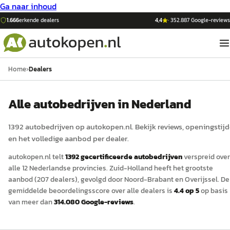
Ga naar inhoud
1.666
erkende dealers
4,4
·
352.887
Google-reviews
Home
›
Dealers
Alle autobedrijven in Nederland
1392
auto
bedrijven op
autokopen.nl
. Bekijk reviews, openingstij
en het volledige aanbod per dealer.
autokopen.nl
telt
1392
gecertificeerde
auto
bedrijven
verspreid over
alle 12 Nederlandse provincies.
Zuid-Holland
heeft het grootste
aanbod (
207
dealers)
, gevolgd door Noord-Brabant
en Overijssel
.
De
gemiddelde beoordelingsscore over alle dealers is
4.4
op 5
op basis
van meer dan
314.080
Google-reviews
.