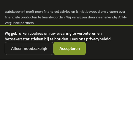
autokopen.nl geeft geen financieel advies en is niet bevoegd om vragen over
financiële producten te beantwoorden. Wij verwijzen door naar erkende, AFM-
vergunde partners.
Wij gebruiken cookies om uw ervaring te verbeteren en
bezoekersstatistieken bij te houden. Lees ons
privacybeleid
.
POPULAIRE MERKEN
Alleen noodzakelijk
Accepteren
Volkswagen
Vind jouw volgende auto bij
Toyota
betrouwbare dealers.
BMW
Mercedes-Benz
Audi
Ford
Opel
Peugeot