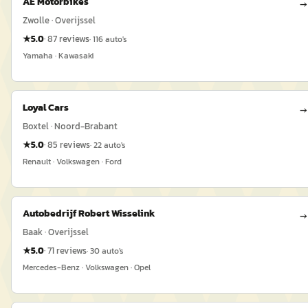
AE Motorbikes
→
Zwolle · Overijssel
★
5.0
·
87
reviews
·
116
auto's
Yamaha · Kawasaki
Loyal Cars
→
Boxtel · Noord-Brabant
★
5.0
·
85
reviews
·
22
auto's
Renault · Volkswagen · Ford
Autobedrijf Robert Wisselink
→
Baak · Overijssel
★
5.0
·
71
reviews
·
30
auto's
Mercedes-Benz · Volkswagen · Opel