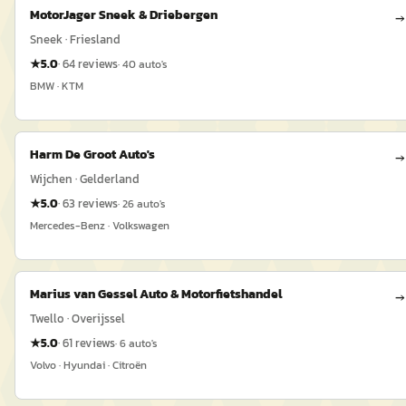
MotorJager Sneek & Driebergen
→
Sneek · Friesland
★
5.0
·
64
reviews
·
40
auto's
BMW · KTM
Harm De Groot Auto's
→
Wijchen · Gelderland
★
5.0
·
63
reviews
·
26
auto's
Mercedes-Benz · Volkswagen
Marius van Gessel Auto & Motorfietshandel
→
Twello · Overijssel
★
5.0
·
61
reviews
·
6
auto's
Volvo · Hyundai · Citroën