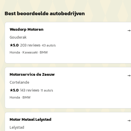
Best beoordeelde
auto
bedrijven
Wesdorp Motoren
→
Gouderak
★
5.0
·
203
reviews
·
43
auto's
Honda · Kawasaki · BMW
Motorservice de Zeeuw
→
Cortelande
★
5.0
·
143
reviews
·
11
auto's
Honda · BMW
Motor Metaal Lelystad
→
Lelystad