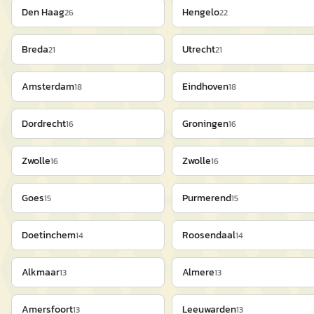
Den Haag
Hengelo
26
22
Breda
Utrecht
21
21
Amsterdam
Eindhoven
18
18
Dordrecht
Groningen
16
16
Zwolle
Zwolle
16
16
Goes
Purmerend
15
15
Doetinchem
Roosendaal
14
14
Alkmaar
Almere
13
13
Amersfoort
Leeuwarden
13
13