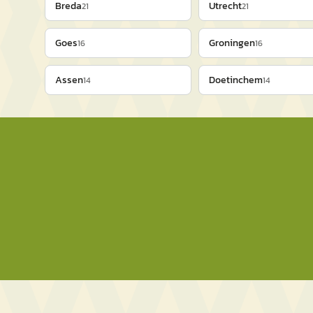
Breda
Utrecht
21
21
Goes
Groningen
16
16
Assen
Doetinchem
14
14