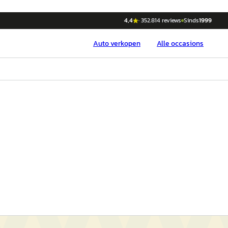
4,4
·
352.814
reviews
Sinds
1999
Auto
verkopen
Alle occasions