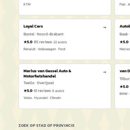
KTM
Fiat · 
Loyal Cars
Autob
→
Boxtel · Noord-Brabant
Baak ·
★
5.0
·
85
reviews
★
5.0
·
·
22
auto's
Renault · Volkswagen · Ford
Merced
Marius van Gessel Auto &
van D
→
Motorfietshandel
Tilbur
Twello · Overijssel
★
5.0
·
★
5.0
·
61
reviews
·
6
auto's
BMW ·
Volvo · Hyundai · Citroën
ZOEK OP STAD OF PROVINCIE