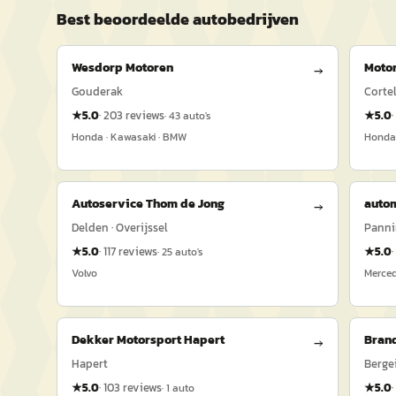
Best beoordeelde
auto
bedrijven
Wesdorp Motoren
Moto
→
Gouderak
Corte
★
5.0
·
203
reviews
★
5.0
·
·
43
auto's
Honda · Kawasaki · BMW
Honda
Autoservice Thom de Jong
autom
→
Delden · Overijssel
Panni
★
5.0
·
117
reviews
★
5.0
·
·
25
auto's
Volvo
Merced
Dekker Motorsport Hapert
Bran
→
Hapert
Berge
★
5.0
·
103
reviews
★
5.0
·
·
1
auto