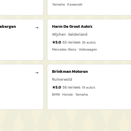
Yamaha · Kawasaki
iebergen
Harm De Groot Auto's
→
Wijchen · Gelderland
★
5.0
·
63
reviews
·
26
auto's
Mercedes-Benz · Volkswagen
Brinkman Motoren
→
Ruinerwold
★
5.0
·
56
reviews
·
19
auto's
n
BMW · Honda · Yamaha