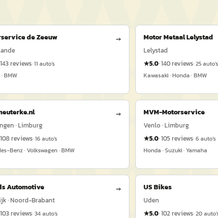
rservice de Zeeuw
Motor Metaal Lelystad
→
lande
Lelystad
143
reviews
★
5.0
·
140
reviews
·
11
auto's
·
25
auto'
 · BMW
Kawasaki · Honda · BMW
euterke.nl
MVM-Motorservice
→
ngen · Limburg
Venlo · Limburg
108
reviews
★
5.0
·
105
reviews
·
16
auto's
·
6
auto's
es-Benz · Volkswagen · BMW
Honda · Suzuki · Yamaha
ds Automotive
US Bikes
→
ijk · Noord-Brabant
Uden
103
reviews
★
5.0
·
102
reviews
·
34
auto's
·
20
auto'