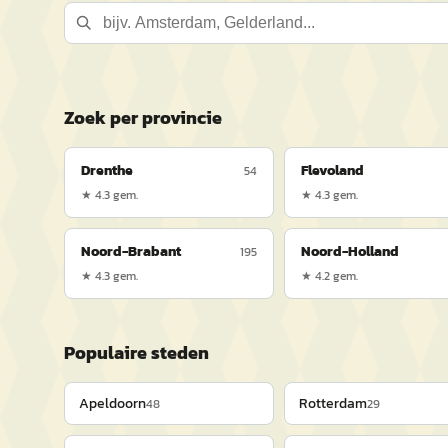
Zoek per provincie
Drenthe
Flevoland
54
★
4.3
gem.
★
4.3
gem.
Noord-Brabant
Noord-Holland
195
★
4.3
gem.
★
4.2
gem.
Populaire steden
Apeldoorn
Rotterdam
48
29