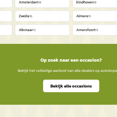
Amsterdam
Eindhoven
18
18
Zwolle
Almere
16
15
Alkmaar
Amersfoort
13
13
Op zoek naar een occasion?
Bekijk het volledige aanbod van alle dealers op
autokope
Bekijk alle occasions