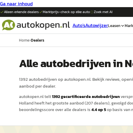
Ga naar inhoud
Alleen erkende dealers
Marktprijs-check op elke
auto
Zoek met AI
Auto's
Autowijzer
Leasen
Mark
Home
›
Dealers
Alle autobedrijven in 
1392
auto
bedrijven op
autokopen.nl
. Bekijk reviews, open
aanbod per dealer.
autokopen.nl
telt
1392
gecertificeerde
auto
bedrijven
verspre
Holland
heeft het grootste aanbod (
207
dealers)
, gevolgd d
beoordelingsscore over alle dealers is
4.4
op 5
op basis van 