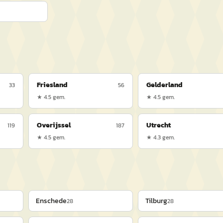
Friesland
Gelderland
33
56
★
4.5
gem.
★
4.5
gem.
Overijssel
Utrecht
119
187
★
4.5
gem.
★
4.3
gem.
Enschede
Tilburg
28
28