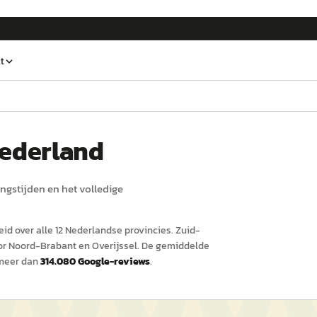
t
Nederland
ingstijden en het volledige
id over alle 12 Nederlandse provincies.
Zuid-
oor Noord-Brabant
en Overijssel
.
De gemiddelde
meer dan
314.080
Google-reviews
.