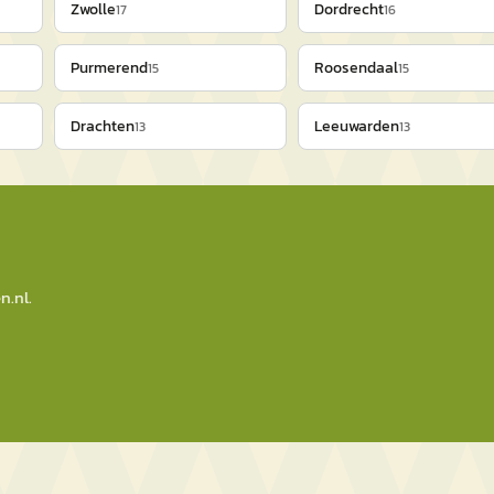
Zwolle
Dordrecht
17
16
Purmerend
Roosendaal
15
15
Drachten
Leeuwarden
13
13
n.nl
.