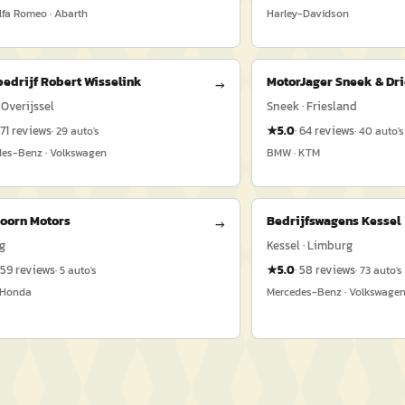
Alfa Romeo · Abarth
Harley-Davidson
edrijf Robert Wisselink
MotorJager Sneek & Dr
→
 Overijssel
Sneek · Friesland
71
reviews
★
5.0
·
64
reviews
·
29
auto's
·
40
auto's
es-Benz · Volkswagen
BMW · KTM
oorn Motors
Bedrijfswagens Kessel
→
g
Kessel · Limburg
59
reviews
★
5.0
·
58
reviews
·
5
auto's
·
73
auto's
 Honda
Mercedes-Benz · Volkswage