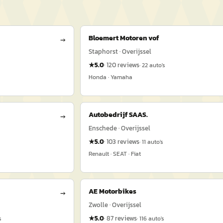
Bloemert Motoren vof
→
Staphorst · Overijssel
★
5.0
·
120
reviews
s
·
22
auto's
Honda · Yamaha
Autobedrijf SAAS.
→
Enschede · Overijssel
★
5.0
·
103
reviews
·
11
auto's
Renault · SEAT · Fiat
AE Motorbikes
→
Zwolle · Overijssel
★
5.0
·
87
reviews
s
·
116
auto's