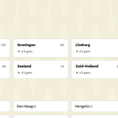
Groningen
Limburg
170
30
★
4.4
gem.
★
4.3
gem.
Zeeland
Zuid-Holland
98
24
★
4.5
gem.
★
4.3
gem.
Den Haag
Hengelo
26
22