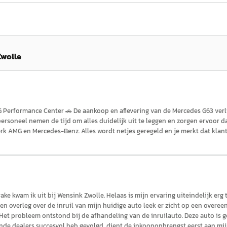
Zwolle
Performance Center 🚗 De aankoop en aflevering van de Mercedes G63 verlie
rsoneel nemen de tijd om alles duidelijk uit te leggen en zorgen ervoor da
 merk AMG en Mercedes-Benz. Alles wordt netjes geregeld en je merkt dat klan
 kwam ik uit bij Wensink Zwolle. Helaas is mijn ervaring uiteindelijk erg 
 en overleg over de inruil van mijn huidige auto leek er zicht op een overee
 Het probleem ontstond bij de afhandeling van de inruilauto. Deze auto is
ende dealers succesvol heb gevolgd, dient de inkoopopbrengst eerst aan mij 