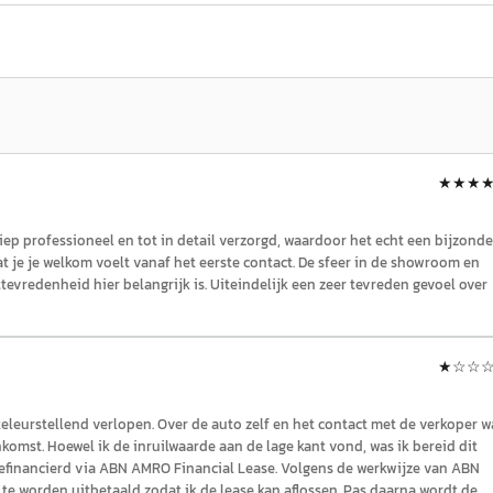
★★★
p professioneel en tot in detail verzorgd, waardoor het echt een bijzonde
t je je welkom voelt vanaf het eerste contact. De sfeer in de showroom en
ttevredenheid hier belangrijk is. Uiteindelijk een zeer tevreden gevoel over
★
☆☆
teleurstellend verlopen. Over de auto zelf en het contact met de verkoper w
nkomst. Hoewel ik de inruilwaarde aan de lage kant vond, was ik bereid dit
 gefinancierd via ABN AMRO Financial Lease. Volgens de werkwijze van ABN
te worden uitbetaald zodat ik de lease kan aflossen. Pas daarna wordt de