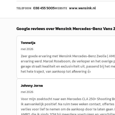
038 455 5005
www.wensink.nl
TELEFOON
WEBSITE
Google reviews over
Wensink Mercedes-Benz Vans 
Tonnetje
mei 2026
Zeer goede ervaring met Wensink Mercedes-Benz Zwolle | AMG 
ervaring werd. Marcel Roseboom, de verkoper en het overige pe
garage straalt kwaliteit en exclusiviteit uit, passend bij het
het hele traject, van aankoop tot aflevering 👍
Johnny Jorna
mei 2026
Voor mijn zoektocht naar een Mercedes CLA 250+ Shooting Brake
ik aanvankelijk positief. Na ruim twee weken contact, offertes
verlies voor lief te nemen om de aankoop door te laten gaan.
AMRO, die ik sinds 2014 bij meerdere voertuigen en verschill