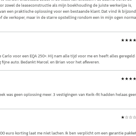
or zowel de leaseconstructie als mijn boekhouding de juiste werkwijze is,
van een praktische oplossing voor een bestaande klant. Dat vind ik bijzond
 of de verkoper, maar in de starre opstelling rondom een in mijn ogen norma
★★★
arlo voor een EQA 250+. Hij nam alle tijd voor me en heeft alles geregeld
g fijne auto. Bedankt Marcel. en Brian voor het afleveren.
★★★
ek was geen oplossing meer. 3 vestigingen van Kwik-fit hadden helaas gee
★
☆☆
700 euro korting laat me niet lachen. Ik ben verplicht om een garantie pakke