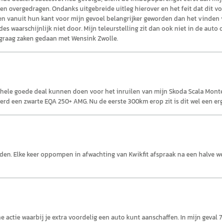
n overgedragen. Ondanks uitgebreide uitleg hierover en het feit dat dit vo
en vanuit hun kant voor mijn gevoel belangrijker geworden dan het vinden 
 waarschijnlijk niet door. Mijn teleurstelling zit dan ook niet in de auto
 graag zaken gedaan met Wensink Zwolle.
ele goede deal kunnen doen voor het inruilen van mijn Skoda Scala Monte C
et werd een zwarte EQA 250+ AMG. Nu de eerste 300km erop zit is dit wel een er
n. Elke keer oppompen in afwachting van Kwikfit afspraak na een halve we
 actie waarbij je extra voordelig een auto kunt aanschaffen. In mijn geval 