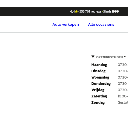
4,4
·
353.761
reviews
Sinds
1999
Auto
verkopen
Alle occasions
OPENINGSTIJDEN
Maandag
07:30
Dinsdag
07:30
Woensdag
07:30
Donderdag
07:30
Vrijdag
07:30
Zaterdag
10:00–
Zondag
Geslo