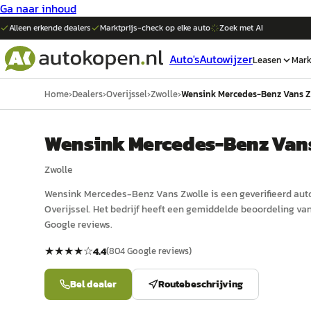
Ga naar inhoud
Alleen erkende dealers
Marktprijs-check op elke
auto
Zoek met AI
Auto's
Autowijzer
Leasen
Mark
Home
›
Dealers
›
Overijssel
›
Zwolle
›
Wensink Mercedes-Benz Vans Z
Wensink Mercedes-Benz Vans
Zwolle
Wensink Mercedes-Benz Vans Zwolle
is een
geverifieerd
aut
Overijssel
.
Het bedrijf heeft een gemiddelde beoordeling van 
Google reviews.
★★★★
☆
4.4
(
804
Google reviews)
Bel dealer
Routebeschrijving