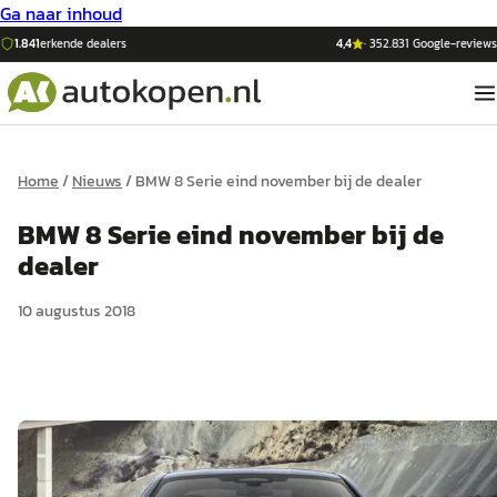
Ga naar inhoud
1.841
erkende dealers
4,4
·
352.831
Google-reviews
Home
/
Nieuws
/
BMW 8 Serie eind november bij de dealer
BMW 8 Serie eind november bij de
dealer
10 augustus 2018