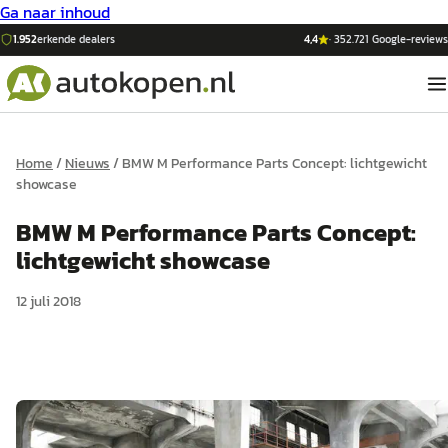
Ga naar inhoud
1.952
erkende dealers
4,4
·
352.721
Google-reviews
Home
/
Nieuws
/
BMW M Performance Parts Concept: lichtgewicht
showcase
BMW M Performance Parts Concept:
lichtgewicht showcase
12 juli 2018