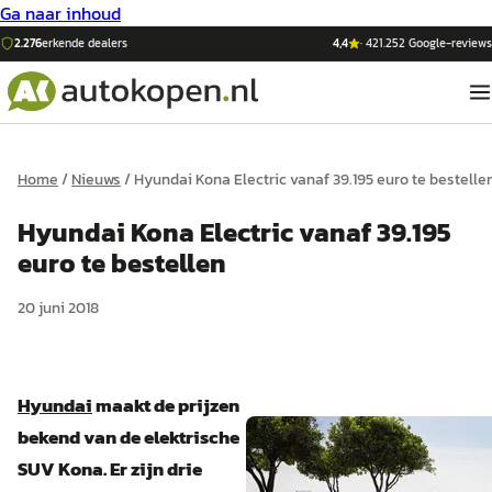
Ga naar inhoud
2.276
erkende dealers
4,4
·
421.252
Google-reviews
Home
/
Nieuws
/
Hyundai Kona Electric vanaf 39.195 euro te bestelle
Hyundai Kona Electric vanaf 39.195
euro te bestellen
20 juni 2018
Hyundai
maakt de prijzen
bekend van de elektrische
SUV Kona. Er zijn drie