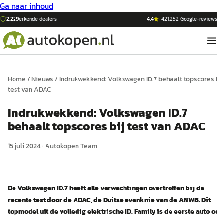
Ga naar inhoud
2.229
erkende dealers
4,4
·
421.252
Google-reviews
Home
/
Nieuws
/
Indrukwekkend: Volkswagen ID.7 behaalt topscores b
test van ADAC
Indrukwekkend: Volkswagen ID.7
behaalt topscores bij test van ADAC
15 juli 2024
·
Autokopen Team
De Volkswagen ID.7 heeft alle verwachtingen overtroffen bij de
recente test door de ADAC, de Duitse evenknie van de ANWB. Dit
topmodel uit de volledig elektrische ID. Family is de eerste auto o