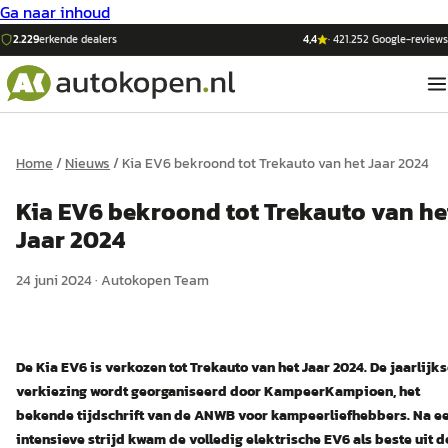
Ga naar inhoud
2.229
erkende dealers
4,4
·
421.252
Google-reviews
Home
/
Nieuws
/
Kia EV6 bekroond tot Trekauto van het Jaar 2024
Kia EV6 bekroond tot Trekauto van he
Jaar 2024
24 juni 2024
·
Autokopen Team
De Kia EV6 is verkozen tot Trekauto van het Jaar 2024. De jaarlijk
verkiezing wordt georganiseerd door KampeerKampioen, het
bekende tijdschrift van de ANWB voor kampeerliefhebbers. Na e
intensieve strijd kwam de volledig elektrische EV6 als beste uit d