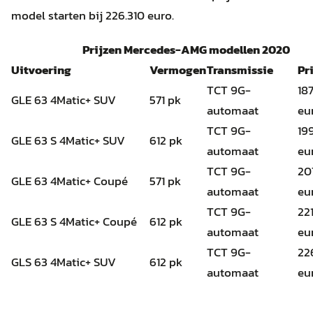
model starten bij 226.310 euro.
Prijzen Mercedes-AMG modellen 2020
Uitvoering
Vermogen
Transmissie
Pr
TCT 9G-
18
GLE 63 4Matic+ SUV
571 pk
automaat
eu
TCT 9G-
19
GLE 63 S 4Matic+ SUV
612 pk
automaat
eu
TCT 9G-
20
GLE 63 4Matic+ Coupé
571 pk
automaat
eu
TCT 9G-
22
GLE 63 S 4Matic+ Coupé
612 pk
automaat
eu
TCT 9G-
22
GLS 63 4Matic+ SUV
612 pk
automaat
eu