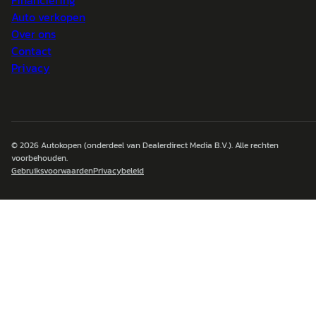
Auto verkopen
Over ons
Contact
Privacy
© 2026
Autokopen
(onderdeel van Dealerdirect Media B.V.). Alle rechten
voorbehouden.
Gebruiksvoorwaarden
Privacybeleid