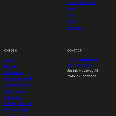
Mercedes-Benz
Audi
Ford
Opel
Peugeot
ONTDEK
CONTACT
Auto's
info@
autokopen.nl
+31 53 208 4490
Nieuws
Josink Maatweg 43
Marktdata
7545 PS Enschede
Auto's per regio
Autoprijsindex
Autotrends
Autowijzer
Zakelijk leasen
Private Lease
Financiering