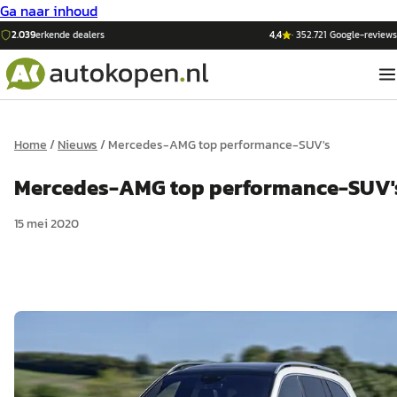
Ga naar inhoud
2.039
erkende dealers
4,4
·
352.721
Google-reviews
Home
/
Nieuws
/
Mercedes-AMG top performance-SUV's
Mercedes-AMG top performance-SUV'
15 mei 2020