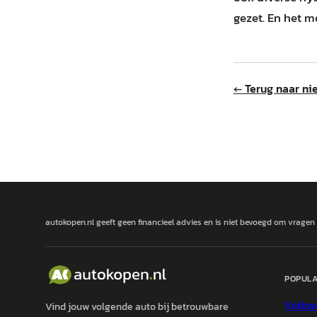
gezet. En het mo
← Terug naar ni
autokopen.nl geeft geen financieel advies en is niet bevoegd om vragen
POPULA
Volks
Vind jouw volgende auto bij betrouwbare