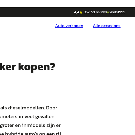
4,4
·
352.721
reviews
Sinds
1999
Auto
verkopen
Alle occasions
kker kopen?
 als dieselmodellen. Door
ometers in veel gevallen
groter en inmiddels zijn er
e hybride auto's op een rij