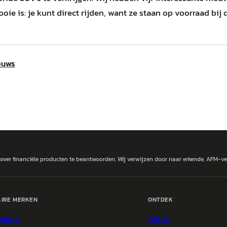
oie is: je kunt direct rijden, want ze staan op voorraad bij 
euws
 over financiële producten te beantwoorden. Wij verwijzen door naar erkende, AFM-v
IRE MERKEN
ONTDEK
wagen
Auto's