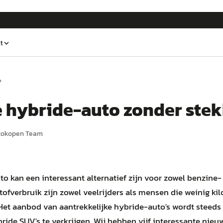
t
?
 hybride-auto zonder ste
tokopen Team
o kan een interessant alternatief zijn voor zowel benzine-
tofverbruik zijn zowel veelrijders als mensen die weinig kil
Het aanbod van aantrekkelijke hybride-auto's wordt steeds 
ride SUV's te verkrijgen. Wij hebben vijf interessante nieuw