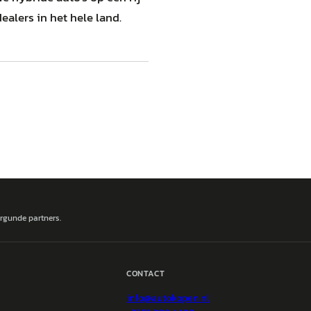
dealers in het hele land.
ergunde partners.
CONTACT
info@
autokopen.nl