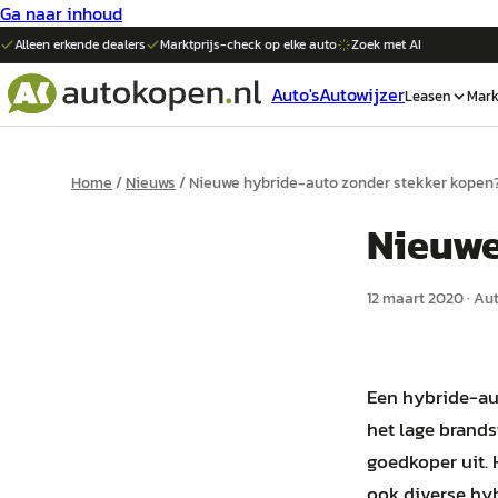
Ga naar inhoud
Alleen erkende dealers
Marktprijs-check op elke
auto
Zoek met AI
Auto's
Autowijzer
Leasen
Mark
Home
/
Nieuws
/
Nieuwe hybride-auto zonder stekker kopen
Nieuwe
12 maart 2020
·
Au
Een hybride-aut
het lage brands
goedkoper uit. 
ook diverse hyb