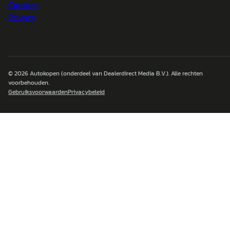
Contact
Privacy
© 2026
Autokopen
(onderdeel van Dealerdirect Media B.V.). Alle rechten
voorbehouden.
Gebruiksvoorwaarden
Privacybeleid