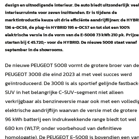
design en uitnodigende interieur. De auto biedt
uitzonderlijk vee
interieurruimte voor zeven inzittenden. Er is tijdens de
marktintroductie keuze uit drie efficiënte aandrijflijnen: de HYBR
136 e-DCS6, de plug-in HYBRID 195 e-DCS7 en tot slot een 100%
elektrische versie in de vorm van de E-5008 73 kWh 210 pk. Prijze
starten bij € 45.720,- voor de HYBRID. De nieuwe 5008 staat vanaf
september in de showrooms.
De nieuwe PEUGEOT 5008 vormt de grotere broer van de
PEUGEOT 3008 die eind 2023 al met veel succes werd
geïntroduceerd. De 3008 is als sportief gelijnde fastback
SUV in het belangrijke C-SUV-segment niet alleen
verkrijgbaar als benzineversie maar ook met een volledi
elektrische aandrijflijn waarvan de versie met de grotere
96 kWh batterij een indrukwekkende range biedt tot wel
680 km (WLTP, onder voorbehoud van definitieve
homologatie). De PEUGEOT E-5008 is bovendien een va