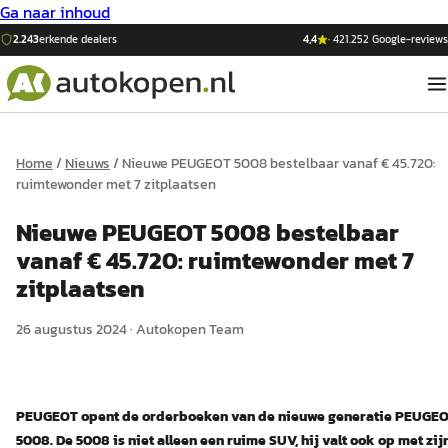
Ga naar inhoud
2.243
erkende dealers
4,4
·
421.252
Google-reviews
Home
/
Nieuws
/
Nieuwe PEUGEOT 5008 bestelbaar vanaf € 45.720:
ruimtewonder met 7 zitplaatsen
Nieuwe PEUGEOT 5008 bestelbaar
vanaf € 45.720: ruimtewonder met 7
zitplaatsen
26 augustus 2024
·
Autokopen Team
PEUGEOT opent de orderboeken van de nieuwe generatie PEUGE
5008. De 5008 is niet alleen een ruime SUV, hij valt ook op met zij