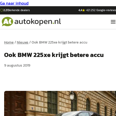
Ga naar inhoud
2.213
erkende dealers
4,4
·
421.252
Google-reviews
Home
/
Nieuws
/
Ook BMW 225xe krijgt betere accu
Ook BMW 225xe krijgt betere accu
9 augustus 2019