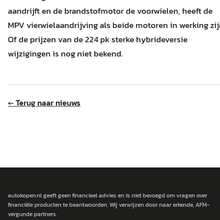
aandrijft en de brandstofmotor de voorwielen, heeft de
MPV vierwielaandrijving als beide motoren in werking zij
Of de prijzen van de 224 pk sterke hybrideversie
wijzigingen is nog niet bekend.
← Terug naar nieuws
autokopen.nl geeft geen financieel advies en is niet bevoegd om vragen over
financiële producten te beantwoorden. Wij verwijzen door naar erkende, AFM-
vergunde partners.