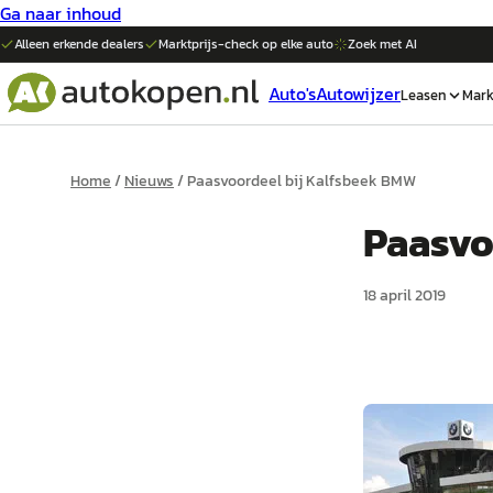
Ga naar inhoud
Alleen erkende dealers
Marktprijs-check op elke
auto
Zoek met AI
Auto's
Autowijzer
Leasen
Mark
Home
/
Nieuws
/
Paasvoordeel bij Kalfsbeek BMW
Paasvo
18 april 2019