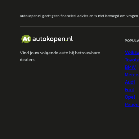
autokopen.nl geeft geen financieel advies en is niet bevoegd om vragen
POPULA
Volks
Vind jouw volgende auto bij betrouwbare
Toyot
dealers.
BMW
Merce
Audi
Ford
Opel
Peuge