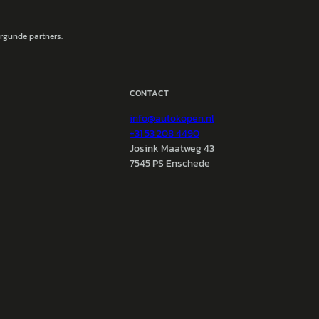
ergunde partners.
CONTACT
info@
autokopen.nl
+31 53 208 4490
Josink Maatweg 43
7545 PS Enschede