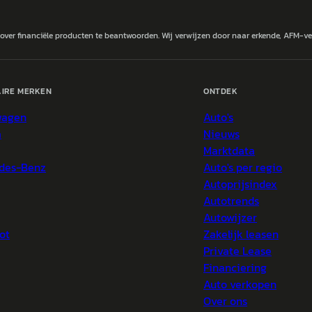
 over financiële producten te beantwoorden. Wij verwijzen door naar erkende, AFM-v
IRE MERKEN
ONTDEK
wagen
Auto's
a
Nieuws
Marktdata
des-Benz
Auto's per regio
Autoprijsindex
Autotrends
Autowijzer
ot
Zakelijk leasen
Private Lease
Financiering
Auto verkopen
Over ons