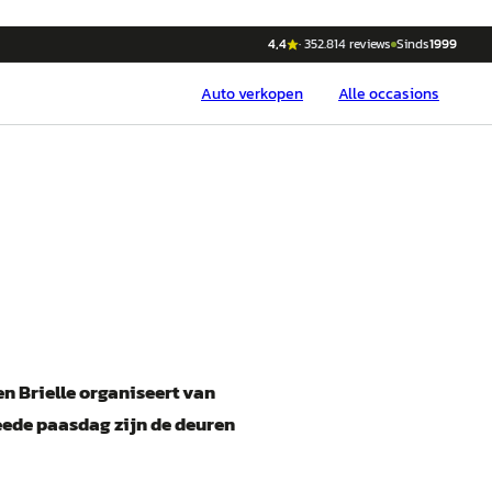
4,4
·
352.814
reviews
Sinds
1999
Auto
verkopen
Alle occasions
n Brielle organiseert van
weede paasdag zijn de deuren