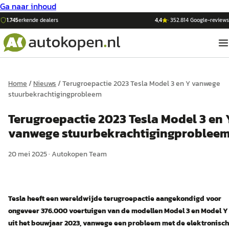
Ga naar inhoud
1.745
erkende dealers
4,4
·
352.814
Google-reviews
Home
/
Nieuws
/
Terugroepactie 2023 Tesla Model 3 en Y vanwege
stuurbekrachtigingprobleem
Terugroepactie 2023 Tesla Model 3 en 
vanwege stuurbekrachtigingproblee
20 mei 2025
·
Autokopen Team
Tesla heeft een wereldwijde terugroepactie aangekondigd voor
ongeveer 376.000 voertuigen van de modellen Model 3 en Model Y
uit het bouwjaar 2023, vanwege een probleem met de elektronisc