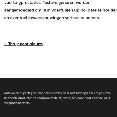
voertuigprestaties.
Tesla-eigenaren worden
aangemoedigd om hun voertuigen up-to-date te houde
en eventuele waarschuwingen serieus te nemen.
← Terug naar nieuws
autokopen.nl geeft geen financieel advies en is niet bevoegd om vragen over
financiële producten te beantwoorden. Wij verwijzen door naar erkende, AFM-
vergunde partners.