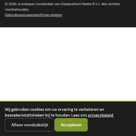
© 2026
Autokopen
(onderdeel van Dealerdirect Media B.V.). Alle rechten
voorbehouden.
Gebruiksvoorwaarden
Privacybeleid
Wij gebruiken cookies om uw ervaring te verbeteren en
bezoekersstatistieken bij te houden. Lees ons
privacybeleid
.
Alleen noodzakelijk
Accepteren