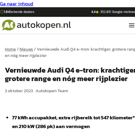
Ga naar inhoud
1.841
erkende dealers
4,4
·
352.831
Google-reviews
Home
/
Nieuws
/
Vernieuwde Audi Q4 e-tron: krachtiger, grotere ran
en nóg meer rijplezier
Vernieuwde Audi Q4 e-tron: krachtiger
grotere range en nóg meer rijplezier
3 oktober 2023
·
Autokopen Team
77 kWh accupakket, extra rijbereik tot 547 kilometer*
en 210 kW (286 pk) aan vermogen