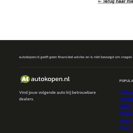
← Terug naar ni
autokopen.nl geeft geen financieel advies en is niet bevoegd om vragen
POPULA
Volks
Vind jouw volgende auto bij betrouwbare
Toyot
dealers.
BMW
Merce
Audi
Ford