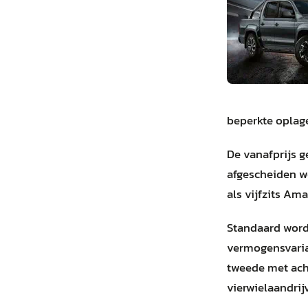
beperkte oplag
De vanafprijs 
afgescheiden w
als vijfzits Am
Standaard wordt
vermogensvaria
tweede met ach
vierwielaandrij