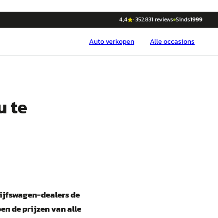
4,4
·
352.831
reviews
Sinds
1999
Auto
verkopen
Alle occasions
u te
rijfswagen-dealers de
n de prijzen van alle