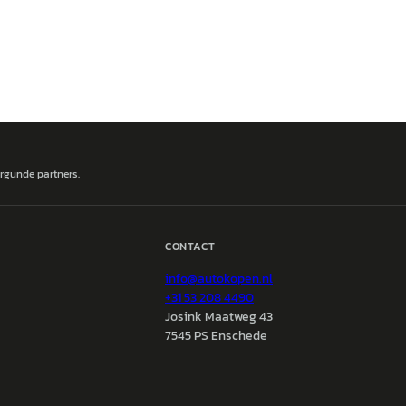
ergunde partners.
CONTACT
info@
autokopen.nl
+31 53 208 4490
Josink Maatweg 43
7545 PS Enschede