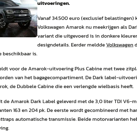
uitvoeringen.
Vanaf 34.500 euro (exclusief belastingen) 
Volkswagen Amarok nu meekrijgen als Dark
variant die uitgevoerd is in donkere kleure
designdetails. Eerder meldde
Volkswagen
d
e beschikbaar is.
geldt voor de Amarok-uitvoering Plus Cabine met twee zitp
orden van het bagagecompartiment. De Dark label-uitvoerin
arok, de Dubbele Cabine die een verlengde wielbasis heeft.
 de Amarok Dark Label geleverd met de 3,0 liter TDI V6-mot
nten 163 en 204 pk. De eerste wordt gecombineerd met ha
ttraps automatische transmissie. Beide motorvarianten h
ving.