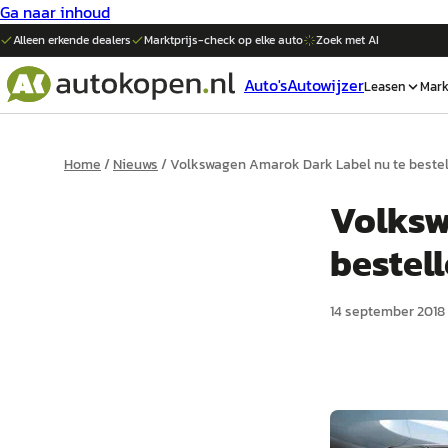
Ga naar inhoud
Alleen erkende dealers
Marktprijs-check op elke
auto
Zoek met AI
Auto's
Autowijzer
Leasen
Mark
Home
/
Nieuws
/
Volkswagen Amarok Dark Label nu te beste
Volksw
bestel
14 september 2018