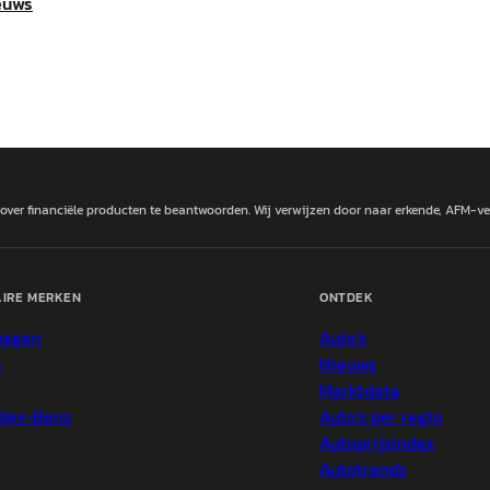
euws
 over financiële producten te beantwoorden. Wij verwijzen door naar erkende, AFM-v
IRE MERKEN
ONTDEK
wagen
Auto's
a
Nieuws
Marktdata
des-Benz
Auto's per regio
Autoprijsindex
Autotrends