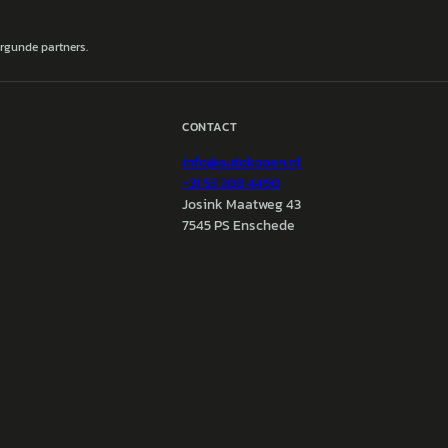
ergunde partners.
CONTACT
info@
autokopen.nl
+31 53 208 4490
Josink Maatweg 43
7545 PS Enschede