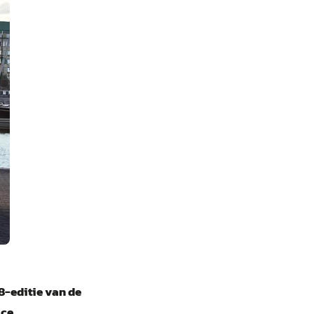
8-editie van de
ce.