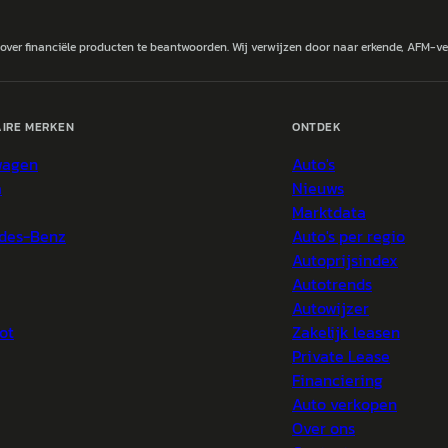
 over financiële producten te beantwoorden. Wij verwijzen door naar erkende, AFM-v
IRE MERKEN
ONTDEK
wagen
Auto's
a
Nieuws
Marktdata
des-Benz
Auto's per regio
Autoprijsindex
Autotrends
Autowijzer
ot
Zakelijk leasen
Private Lease
Financiering
Auto verkopen
Over ons