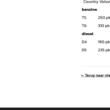
Country Volvo
benzine
T5
250 p
T6
310 pk
diesel
D4
190 pk
D5
235 p
← Terug naar ni