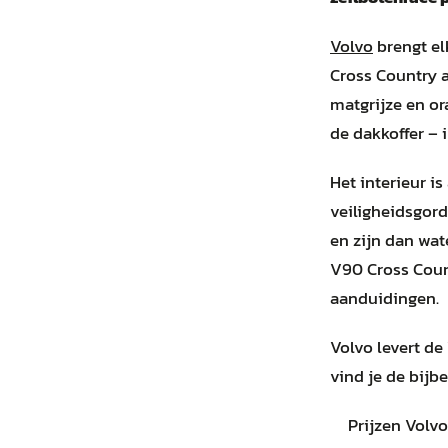
Volvo
brengt el
Cross Country a
matgrijze en or
de dakkoffer – i
Het interieur i
veiligheidsgor
en zijn dan wat
V90 Cross Count
aanduidingen.
Volvo levert de
vind je de bijbe
Prijzen Volv