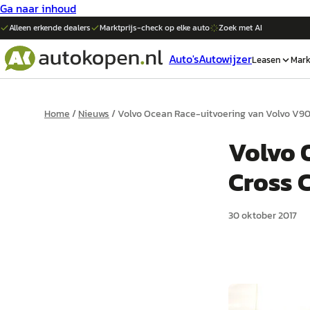
Ga naar inhoud
Alleen erkende dealers
Marktprijs-check op elke
auto
Zoek met AI
Auto's
Autowijzer
Leasen
Mark
Home
/
Nieuws
/
Volvo Ocean Race-uitvoering van Volvo V90
Volvo 
Cross 
30 oktober 2017