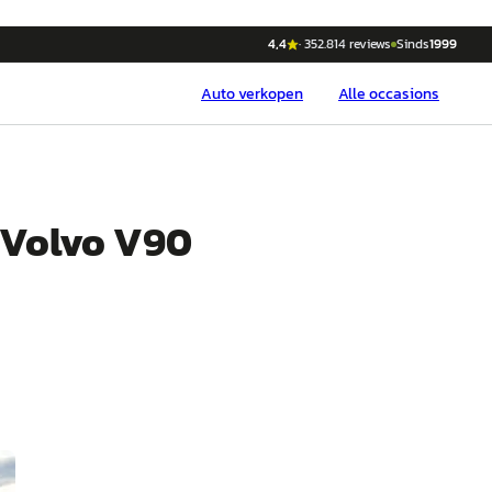
4,4
·
352.814
reviews
Sinds
1999
Auto
verkopen
Alle occasions
 Volvo V90