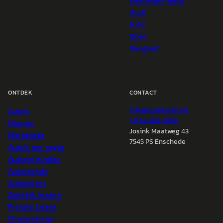
Mercedes-Benz
Audi
Ford
Opel
Peugeot
ONTDEK
CONTACT
Auto's
info@
autokopen.nl
+31 53 208 4490
Nieuws
Josink Maatweg 43
Marktdata
7545 PS Enschede
Auto's per regio
Autoprijsindex
Autotrends
Autowijzer
Zakelijk leasen
Private Lease
Financiering