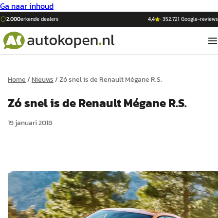
Ga naar inhoud
2.000
erkende dealers
4,4
·
352.721
Google-reviews
Home
/
Nieuws
/
Zó snel is de Renault Mégane R.S.
Zó snel is de Renault Mégane R.S.
19 januari 2018