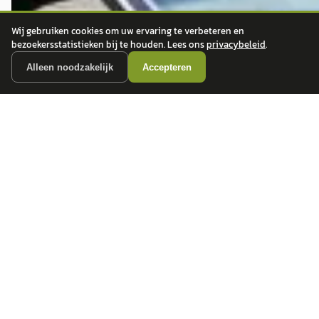
Wij gebruiken cookies om uw ervaring te verbeteren en
bezoekersstatistieken bij te houden. Lees ons
privacybeleid
.
Alleen noodzakelijk
Accepteren
autokopen.nl geeft geen financieel advies en is niet bevoegd om vragen over
financiële producten te beantwoorden. Wij verwijzen door naar erkende, AFM-
vergunde partners.
POPULAIRE MERKEN
Volkswagen
Vind jouw volgende auto bij
Toyota
betrouwbare dealers.
BMW
Mercedes-Benz
Audi