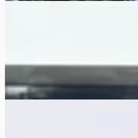
Buick Enclave
·
2008
CXL AWD
€ 3.999
v.a. € 85/mnd
2008 · 192.146 km · Benzine · Automaat
Autohuis Sneek
· Sneek
4,9
(
67
)
Bekijk aanbieding →
Vergelijk
Buick Riviera
·
1969
7.0L V8
Prijs op aanvraag