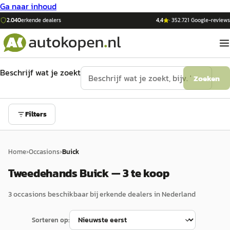
Ga naar inhoud
2.040
erkende dealers
4,4
·
352.721
Google-reviews
Beschrijf wat je zoekt
Zoeken
Filters
Home
›
Occasions
›
Buick
Tweedehands Buick — 3 te koop
3
occasion
s
beschikbaar bij erkende dealers in Nederland
Sorteren op: