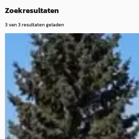
Zoekresultaten
3
van
3
resultaten geladen
E
Buick Riviera Boattail
·
1973
455 V8 Automaat 1973 Roestvrij
€ 22.950
v.a. € 486/mnd
1973 · 78.000 km · Benzine · Handgeschakeld
Autobedrijf Huisman
· Ruinerwold
4,5
(
124
)
Bekijk aanbieding →
Vergelijk