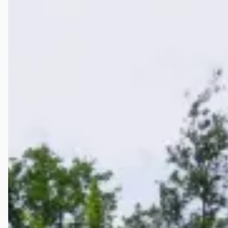
1969 · 0 km · Benzine · Automaat
T&O Auto's
· Nederhorst den Berg
3,9
(
44
)
Bekijk aanbieding →
Vergelijk