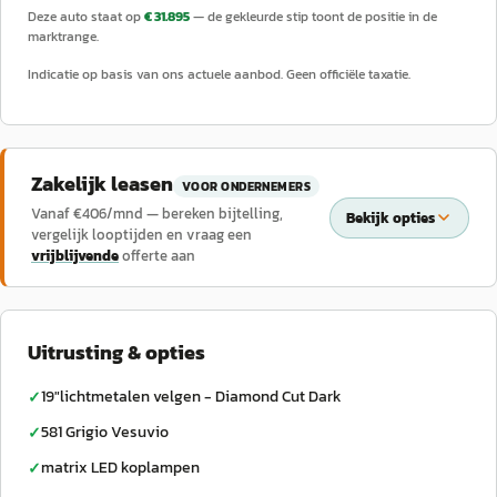
Deze auto staat op
€ 31.895
— de gekleurde stip toont de positie in de
marktrange.
Indicatie op basis van ons actuele aanbod. Geen officiële taxatie.
Zakelijk leasen
VOOR ONDERNEMERS
Vanaf €
406
/mnd — bereken bijtelling,
Bekijk opties
vergelijk looptijden en vraag een
vrijblijvende
offerte aan
Uitrusting & opties
19"lichtmetalen velgen - Diamond Cut Dark
✓
581 Grigio Vesuvio
✓
matrix LED koplampen
✓