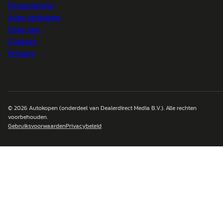
Financiering
Auto verkopen
Over ons
Contact
Privacy
© 2026
Autokopen
(onderdeel van Dealerdirect Media B.V.). Alle rechten
voorbehouden.
Gebruiksvoorwaarden
Privacybeleid