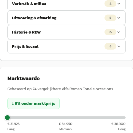
Verbruik & milieu
4
Uitvoering & afwerking
5
Historie & RDW
6
Prijs & fiscaal
4
Marktwaarde
Gebaseerd op
74
vergelijkbare
Alfa Romeo
Tonale
occasions
↓
9
%
onder
marktprijs
€ 31.925
€ 34.950
€ 38.900
Laag
Mediaan
Hoog