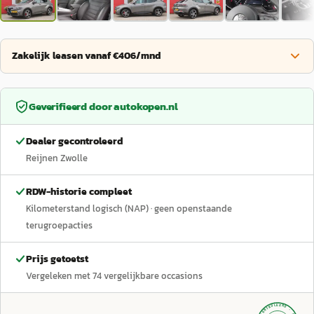
Zakelijk leasen vanaf €406/mnd
Geverifieerd door
autokopen.nl
Dealer gecontroleerd
Reijnen Zwolle
RDW-historie compleet
Kilometerstand logisch (NAP)
· geen openstaande
terugroepacties
Prijs getoetst
Vergeleken met
74
vergelijkbare occasions
GECONTROLEERD ·