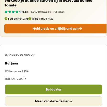
Verkoop je huidige auto en rij in deze Alfa Romeo
Tonale
4,3
/5 ·
6.249
reviews op Trustpilot
Bod binnen 24u
Veilig vanuit huis
Meld gratis en vrijblijvend aan
AANGEBODEN DOOR
Reijnen
Willemsvaart 18A
8019 AB
Zwolle
Bel dealer
Meer van deze dealer →