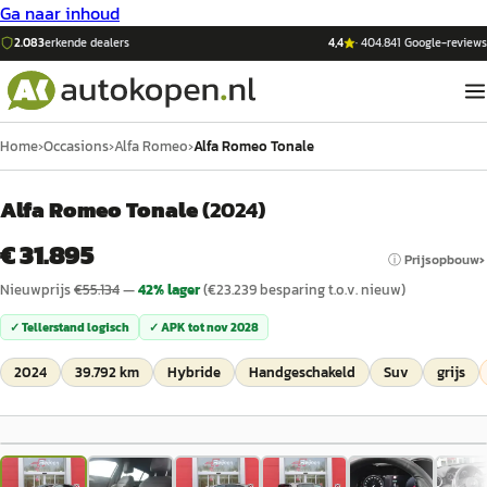
Ga naar inhoud
2.083
erkende dealers
4,4
·
404.841
Google-reviews
Home
›
Occasions
›
Alfa Romeo
›
Alfa Romeo Tonale
Alfa Romeo Tonale
(
2024
)
€ 31.895
ⓘ Prijsopbouw
Nieuwprijs
€
55.134
—
42
% lager
(€
23.239
besparing t.o.v. nieuw)
✓ Tellerstand logisch
✓ APK tot
nov 2028
2024
39.792 km
Hybride
Handgeschakeld
Suv
grijs
1
/
55