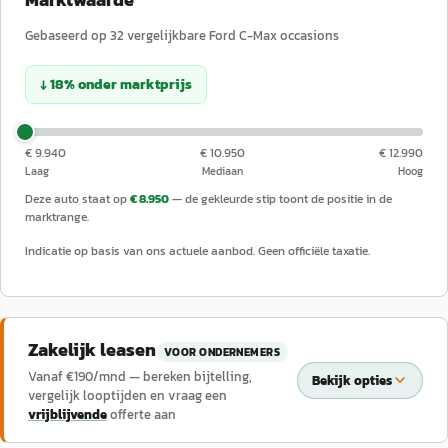
Gebaseerd op
32
vergelijkbare
Ford
C-Max
occasions
↓
18
%
onder
marktprijs
€ 9.940
€ 10.950
€ 12.990
Laag
Mediaan
Hoog
Deze auto staat op
€ 8.950
— de gekleurde stip toont de positie in de
marktrange.
Indicatie op basis van ons actuele aanbod. Geen officiële taxatie.
Zakelijk leasen
VOOR ONDERNEMERS
Vanaf €
190
/mnd — bereken bijtelling,
Bekijk opties
vergelijk looptijden en vraag een
vrijblijvende
offerte aan