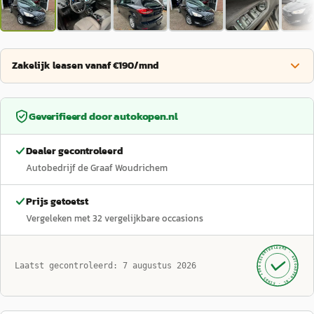
Zakelijk leasen vanaf €190/mnd
Geverifieerd door
autokopen.nl
Dealer gecontroleerd
Autobedrijf de Graaf Woudrichem
Prijs getoetst
Vergeleken met
32
vergelijkbare occasions
GECONTROLEERD ·
AUTOKOPEN.NL
Laatst gecontroleerd:
7 augustus 2026
· SINDS 1999 ·