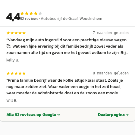
4,4
92
reviews ·
Autobedrijf de Graaf
, Woudrichem
7 maanden geleden
“
Vandaag mijn auto ingeruild voor een prachtige nieuwe wagen
🥰. Wat een fijne ervaring bij dit familiebedrijf! Zowel vader als
zoon namen alle tijd en gaven me het gevoel welkom te zijn. Bij
het ophalen stond mijn nieuwe auto zelfs klaar met een strik
kelly B.
erop...Zulke kleine details maken het helemaal af. Echte
aanrader! 🙌✨
”
8 maanden geleden
“
Prima familie bedrijf waar de koffie altijd klaar staat. Zoals je
nog maar zelden ziet. Waar vader een oogje in het zeil houd ,
waar moeder de administratie doet en de zoons een mooie
rolverdeling hebben. Eerlijk en betrouwbaar !
”
Will B.
Alle
92
reviews op Google →
Dealerpagina →