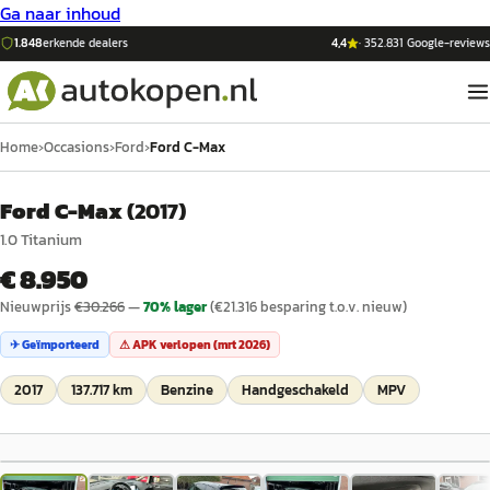
Ga naar inhoud
1.848
erkende dealers
4,4
·
352.831
Google-reviews
Home
›
Occasions
›
Ford
›
Ford C-Max
Ford C-Max
(
2017
)
1.0 Titanium
€ 8.950
Nieuwprijs
€
30.266
—
70
% lager
(€
21.316
besparing t.o.v. nieuw)
✈ Geïmporteerd
⚠ APK verlopen (
mrt 2026
)
2017
137.717 km
Benzine
Handgeschakeld
MPV
1
/
20