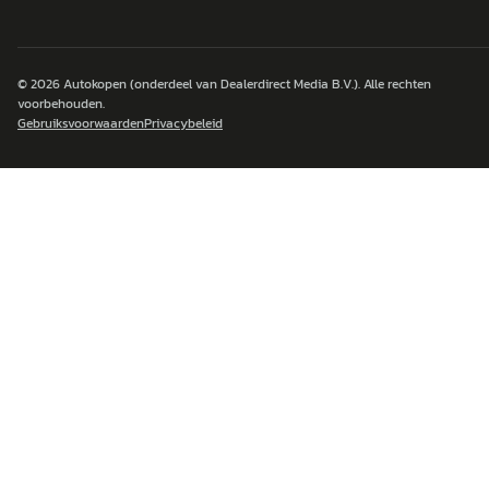
© 2026
Autokopen
(onderdeel van Dealerdirect Media B.V.). Alle rechten
voorbehouden.
Gebruiksvoorwaarden
Privacybeleid