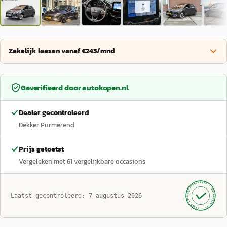
Zakelijk leasen vanaf €243/mnd
Geverifieerd door
autokopen.nl
Dealer gecontroleerd
Dekker Purmerend
Prijs getoetst
Vergeleken met
61
vergelijkbare occasions
GECONTROLEERD ·
AUTOKOPEN.NL
Laatst gecontroleerd:
7 augustus 2026
· SINDS 1999 ·