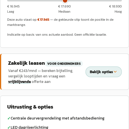
€ 16.945
€ 17.690
€ 18.930
Laag
Mediaan
Hoog
Deze auto staat op
€ 17.945
— de gekleurde stip toont de positie in de
marktrange.
Indicatie op basis van ons actuele aanbod. Geen officiële taxatie.
Zakelijk leasen
VOOR ONDERNEMERS
Vanaf €
243
/mnd — bereken bijtelling,
Bekijk opties
vergelijk looptijden en vraag een
vrijblijvende
offerte aan
Uitrusting & opties
Centrale deurvergrendeling met afstandsbediening
✓
LED dagrijverlichting
✓