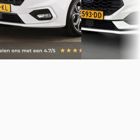
Geldermalsen
4,4
(
308
)
4,5
(
446
)
Bekijk aanbieding →
2043 dagen geleden geplaatst
Vergelijk
Bekijk aanbieding →
Vergelijk