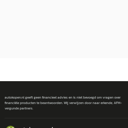
autokopen.nl geeft geen financieel advies en is niet bevoegd om vragen over
financiële producten te beantwoorden. Wij verwijzen door naar erkende, AFM-
vergunde partners.