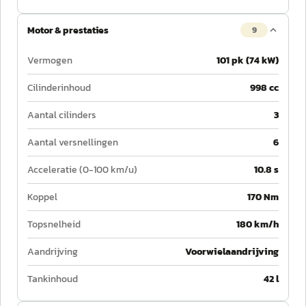
Motor & prestaties
9
Vermogen
101 pk (74 kW)
Cilinderinhoud
998 cc
Aantal cilinders
3
Aantal versnellingen
6
Acceleratie (0-100 km/u)
10.8 s
Koppel
170 Nm
Topsnelheid
180 km/h
Aandrijving
Voorwielaandrijving
Tankinhoud
42 l