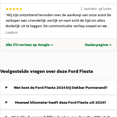
2 maanden geleden
“
Wij zijn ontzettend tevreden over de aankoop van onze auto! De
verkoper was vriendelijk, eerlijk en nam echt de tijd om alles
duidelijk uit te leggen. De communicatie verliep soepel en we
voelden ons direct op ons gemak. De auto was netjes verzorgd
Linda H.
en precies zoals beschreven — altijd fijn als je geen
verrassingen krijgt behalve misschien hoe snel je verliefd wordt
Alle
173
reviews op Google →
Dealerpagina →
op je nieuwe auto. 😄 Absoluut een aanrader om hier een auto
te kopen. Bedankt voor de goede service!
”
Veelgestelde vragen over deze Ford Fiesta
Wat kost de Ford Fiesta 2024 bij Dekker Purmerend?
Hoeveel kilometer heeft deze Ford Fiesta uit 2024?