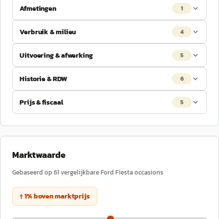
Afmetingen
1
Verbruik & milieu
4
Uitvoering & afwerking
5
Historie & RDW
6
Prijs & fiscaal
5
Marktwaarde
Gebaseerd op
61
vergelijkbare
Ford
Fiesta
occasions
↑
1
%
boven
marktprijs