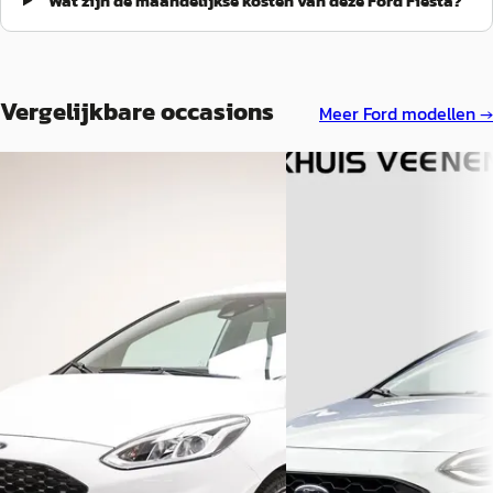
Wat zijn de maandelijkse kosten van deze Ford Fiesta?
Vergelijkbare occasions
Meer
Ford
modellen →
B
B
Ford Fiesta
·
2021
Ford Fiesta
·
2022
1.0 EcoBoost ST-Line
1.0 Hybrid ST-Line X 125pk
€ 14.400
€ 16.400
v.a. € 305/mnd
v.a. € 348/mnd
Boven markt
Boven markt
2021 · 57.727 km · Benzine ·
2022 · 61.505 km · Hybride 
Handgeschakeld
Handgeschakeld
Van Mourik Geldermalsen
·
Broekhuis Ford Veenenda