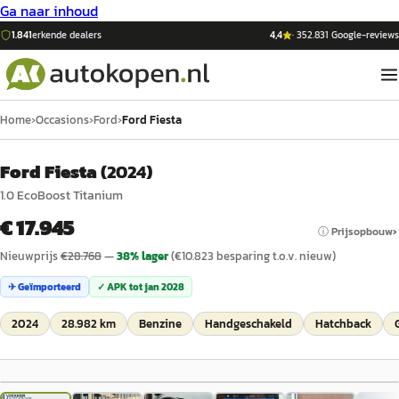
Ga naar inhoud
1.841
erkende dealers
4,4
·
352.831
Google-reviews
Home
›
Occasions
›
Ford
›
Ford Fiesta
Ford Fiesta
(
2024
)
1.0 EcoBoost Titanium
€ 17.945
ⓘ Prijsopbouw
Nieuwprijs
€
28.768
—
38
% lager
(€
10.823
besparing t.o.v. nieuw)
✈ Geïmporteerd
✓ APK tot
jan 2028
2024
28.982 km
Benzine
Handgeschakeld
Hatchback
1
/
23