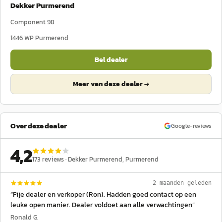
Dekker Purmerend
Component 98
1446 WP
Purmerend
Bel dealer
Meer van deze dealer →
Over deze dealer
Google-reviews
4,2
173
reviews ·
Dekker Purmerend
, Purmerend
2 maanden geleden
“
Fije dealer en verkoper (Ron). Hadden goed contact op een
leuke open manier. Dealer voldoet aan alle verwachtingen
”
Ronald G.