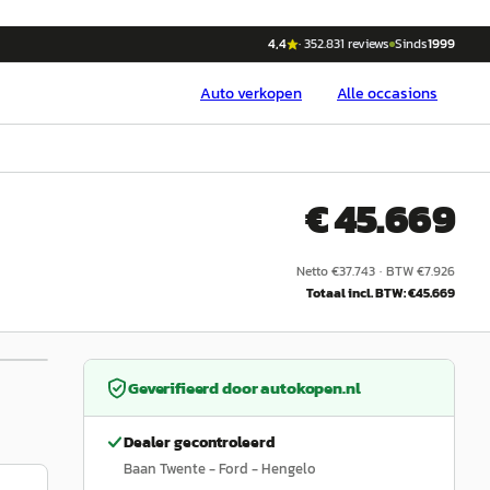
4,4
·
352.831
reviews
Sinds
1999
Auto
verkopen
Alle occasions
€ 45.669
Netto €
37.743
·
BTW €
7.926
Totaal incl. BTW: €
45.669
1
/
6
Geverifieerd door
autokopen.nl
Dealer gecontroleerd
Baan Twente - Ford - Hengelo