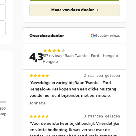
Meer van deze dealer →
Over deze dealer
Google-reviews
4,3
517
reviews ·
Baan Twente - Ford - Hengelo
,
Hengelo
2 maanden geleden
“
Geweldige ervaring bij Baan Twente - Ford
Hengelo 🚗 Het kopen van een dikke Mustang
voelde hier echt bijzonder, met een mooie
aflevering en professionele begeleiding tijdens
Tonnetje
het hele traject. De garage levert netjes werk
.950
Hoog
bij onderhoud en service, waarbij alles
3 maanden geleden
duidelijk wordt uitgelegd en goed wordt
“
Voor de eerste keer bij dit bedrijf. Vriendelijke
uitgevoerd. Ook voor modellen zoals de Ford
en vlotte bediening. Ik was verrast over de
Kuga is veel kennis aanwezig binnen het team.