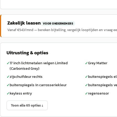
Zakelijk leasen
VOOR ONDERNEMERS
Vanaf €
543
/mnd — bereken bijtelling, vergelijk looptijden en vraag e
Uitrusting & opties
17 inch lichtmetalen velgen Limited
Grey Matter
✓
✓
(Carbonised Grey)
zijschuifdeur rechts
buitenspiegels el
✓
✓
buitenspiegels in carrosseriekleur
buitenspiegels 
✓
✓
keyless entry
regensensor
✓
✓
Toon alle 65 opties ↓