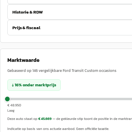
Historie & RDW
Prijs & fiscaal
Marktwaarde
Gebaseerd op
146
vergelijkbare
Ford
Transit Custom
occasions
↓
16
%
onder
marktprijs
€ 48.950
Laag
Deze auto staat op
€ 45.669
— de gekleurde stip toont de positie in de marktra
Indicatie op basis van ons actuele aanbod. Geen officiële taxatie.