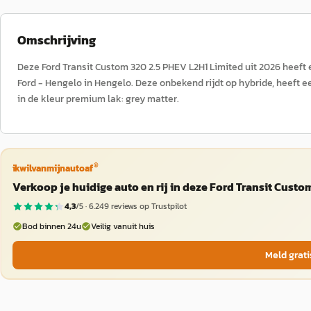
Omschrijving
Deze Ford Transit Custom 320 2.5 PHEV L2H1 Limited uit 2026 heef
Ford - Hengelo in Hengelo. Deze onbekend rijdt op hybride, heeft e
in de kleur premium lak: grey matter.
®
ikwilvanmijnautoaf
Verkoop je huidige auto en rij in deze Ford Transit Custo
4,3
/5 ·
6.249
reviews op Trustpilot
Bod binnen 24u
Veilig vanuit huis
Meld grati