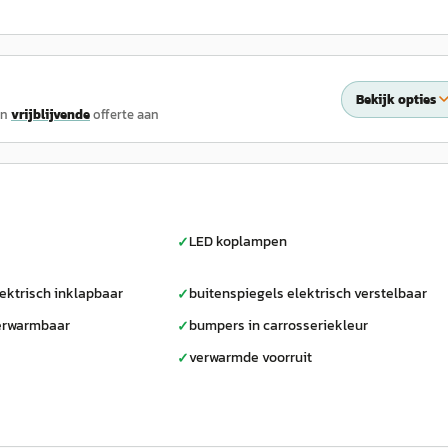
Bekijk opties
en
vrijblijvende
offerte aan
LED koplampen
✓
ektrisch inklapbaar
buitenspiegels elektrisch verstelbaar
✓
verwarmbaar
bumpers in carrosseriekleur
✓
verwarmde voorruit
✓