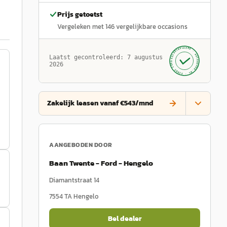
Prijs getoetst
Vergeleken met
146
vergelijkbare occasions
GECONTROLEERD ·
AUTOKOPEN.NL
Laatst gecontroleerd:
7 augustus
· SINDS 1999 ·
2026
Zakelijk leasen vanaf €543/mnd
AANGEBODEN DOOR
Baan Twente - Ford - Hengelo
Diamantstraat 14
7554 TA
Hengelo
Bel dealer