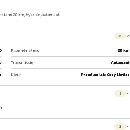
lerstand 28 km, hybride, automaat.
6
6
Kilometerstand
28 km
e
Transmissie
Automaat
d
Kleur
Premium lak: Grey Matter
1
)
2