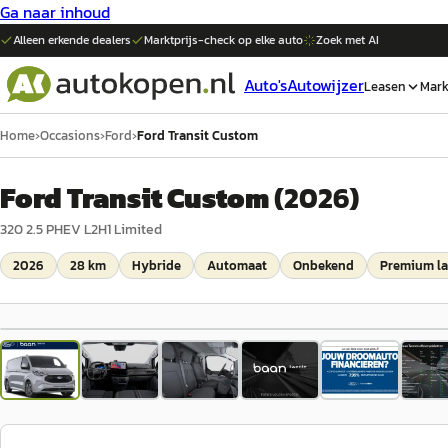
Ga naar inhoud
Alleen erkende dealers
Marktprijs-check op elke
auto
Zoek met AI
Auto's
Autowijzer
Leasen
Mark
Home
›
Occasions
›
Ford
›
Ford Transit Custom
Ford Transit Custom
(
2026
)
320 2.5 PHEV L2H1 Limited
2026
28 km
Hybride
Automaat
Onbekend
Premium la