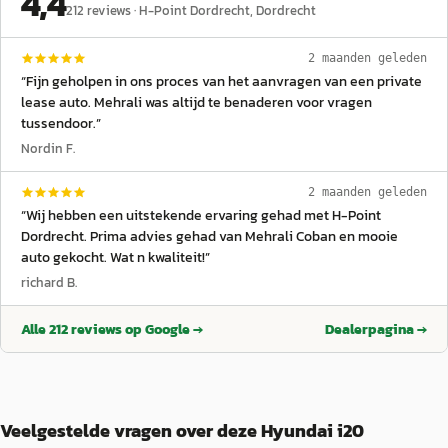
4,4
212
reviews ·
H-Point Dordrecht
, Dordrecht
2 maanden geleden
“
Fijn geholpen in ons proces van het aanvragen van een private
lease auto. Mehrali was altijd te benaderen voor vragen
tussendoor.
”
Nordin F.
2 maanden geleden
“
Wij hebben een uitstekende ervaring gehad met H-Point
Dordrecht. Prima advies gehad van Mehrali Coban en mooie
auto gekocht. Wat n kwaliteit!
”
richard B.
Alle
212
reviews op Google →
Dealerpagina →
Veelgestelde vragen over deze Hyundai i20