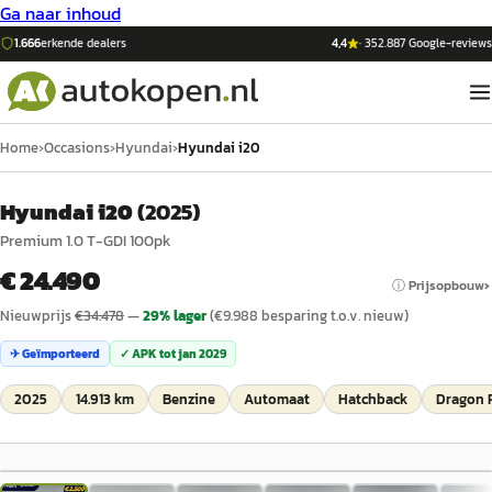
Ga naar inhoud
1.666
erkende dealers
4,4
·
352.887
Google-reviews
Home
›
Occasions
›
Hyundai
›
Hyundai i20
Hyundai i20
(
2025
)
Premium 1.0 T-GDI 100pk
€ 24.490
ⓘ Prijsopbouw
Nieuwprijs
€
34.478
—
29
% lager
(€
9.988
besparing t.o.v. nieuw)
✈ Geïmporteerd
✓ APK tot
jan 2029
2025
14.913 km
Benzine
Automaat
Hatchback
Dragon 
1
/
31