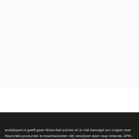
autokopen.nl geeft geen financieel advies en is niet bevoegd om vragen over
financiële producten te beantwoorden. Wij verwijzen door naar erkende, AFM-