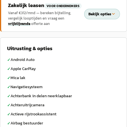
Zakelijk leasen
VOOR ONDERNEMERS
Vanaf €
312
/mnd — bereken bijtelling,
Bekijk opties
vergelijk looptijden en vraag een
vrijblijvende
offerte aan
Uitrusting & opties
Android Auto
✓
Apple CarPlay
✓
Mica lak
✓
Navigatiesysteem
✓
Achterbank in delen neerklapbaar
✓
Achteruitrijcamera
✓
Actieve rijstrookassistent
✓
Airbag bestuurder
✓