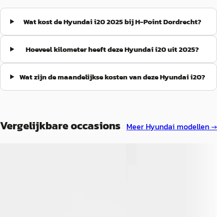
Wat kost de Hyundai i20 2025 bij H-Point Dordrecht?
Hoeveel kilometer heeft deze Hyundai i20 uit 2025?
Wat zijn de maandelijkse kosten van deze Hyundai i20?
Vergelijkbare occasions
Meer
Hyundai
modellen →
B
B
Hyundai i20
·
2025
Hyundai i20
·
2025
1.0 T-GDI Comfort Smart
1.0 T-GDI Premium Autom
€ 19.900
€ 24.900