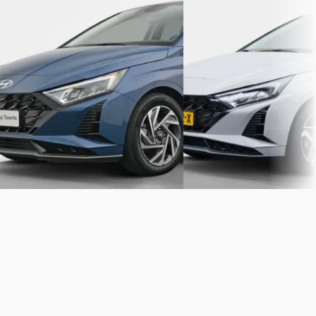
v.a. € 422/mnd
v.a. € 528/mnd
Marktconform
Boven markt
2025 · 16.844 km · Benzine ·
2025 · 19.922 km · Benzine 
Handgeschakeld
Automaat
Autogroep Twente Almelo
·
Autogroep Twente Almelo
Harbrinkhoek
4,8
(
392
)
Harbrinkhoek
4,8
(
392
)
Bekijk aanbieding →
Bekijk aanbieding →
Vergelijk
Vergelijk