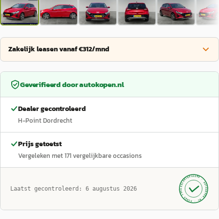
Zakelijk leasen vanaf €312/mnd
Geverifieerd door
autokopen.nl
Dealer gecontroleerd
H-Point Dordrecht
Prijs getoetst
Vergeleken met
171
vergelijkbare occasions
GECONTROLEERD ·
AUTOKOPEN.NL
Laatst gecontroleerd:
6 augustus 2026
· SINDS 1999 ·