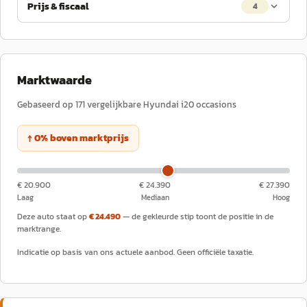
Prijs & fiscaal
4
Marktwaarde
Gebaseerd op
171
vergelijkbare
Hyundai
i20
occasions
↑
0
%
boven
marktprijs
€ 20.900
€ 24.390
€ 27.390
Laag
Mediaan
Hoog
Deze auto staat op
€ 24.490
— de gekleurde stip toont de positie in de
marktrange.
Indicatie op basis van ons actuele aanbod. Geen officiële taxatie.