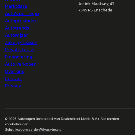
Josink Maatweg 43
Marktdata
7545 PS Enschede
Auto's per regio
Autoprijsindex
Autotrends
Autowijzer
Zakelijk leasen
Private Lease
Financiering
Auto verkopen
Over ons
Contact
Privacy
© 2026
Autokopen
(onderdeel van Dealerdirect Media B.V.). Alle rechten
voorbehouden.
Gebruiksvoorwaarden
Privacybeleid