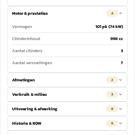
Motor & prestaties
4
Vermogen
101 pk (74 kW)
Cilinderinhoud
998 cc
Aantal cilinders
3
Aantal versnellingen
7
Afmetingen
2
Verbruik & milieu
3
Uitvoering & afwerking
6
Historie & RDW
6