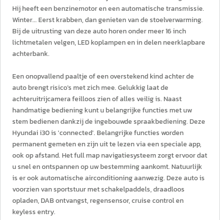
Hij heeft een benzinemotor en een automatische transmissie.
Winter... Eerst krabben, dan genieten van de stoelverwarming.
Bij de uitrusting van deze auto horen onder meer 16 inch
lichtmetalen velgen, LED koplampen en in delen neerklapbare
achterbank.
Een onopvallend paaltje of een overstekend kind achter de
auto brengt risico's met zich mee. Gelukkig laat de
achteruitrijcamera feilloos zien of alles veilig is. Naast
handmatige bediening kunt u belangrijke functies met uw
stem bedienen dankzij de ingebouwde spraakbediening. Deze
Hyundai i30 is 'connected'. Belangrijke functies worden
permanent gemeten en zijn uit te lezen via een speciale app,
ook op afstand. Het full map navigatiesysteem zorgt ervoor dat
u snel en ontspannen op uw bestemming aankomt. Natuurlijk
is er ook automatische airconditioning aanwezig. Deze auto is
voorzien van sportstuur met schakelpaddels, draadloos
opladen, DAB ontvangst, regensensor, cruise control en
keyless entry.