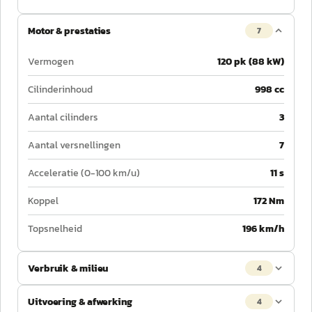
Motor & prestaties
7
Vermogen
120 pk (88 kW)
Cilinderinhoud
998 cc
Aantal cilinders
3
Aantal versnellingen
7
Acceleratie (0-100 km/u)
11 s
Koppel
172 Nm
Topsnelheid
196 km/h
Verbruik & milieu
4
Uitvoering & afwerking
4