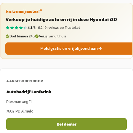
®
ikwilvanmijnautoaf
Verkoop je huidige auto en rij in deze Hyundai i30
4,3
/5 ·
6.249
reviews op Trustpilot
Bod binnen 24u
Veilig vanuit huis
Meld gratis en vrijblijvend aan
AANGEBODEN DOOR
Autobedrijf Lenferink
Plesmanweg 11
7602 PD
Almelo
Bel dealer