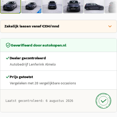
Zakelijk leasen vanaf €334/mnd
Geverifieerd door
autokopen.nl
Dealer gecontroleerd
Autobedrijf Lenferink Almelo
Prijs getoetst
Vergeleken met
28
vergelijkbare occasions
GECONTROLEERD ·
AUTOKOPEN.NL
Laatst gecontroleerd:
6 augustus 2026
· SINDS 1999 ·