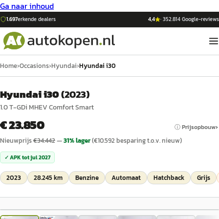
Ga naar inhoud
1.697
erkende dealers
4,4
·
352.814
Google-reviews
Home
›
Occasions
›
Hyundai
›
Hyundai i30
Hyundai i30
(
2023
)
1.0 T-GDi MHEV Comfort Smart
€ 23.850
ⓘ Prijsopbouw
Nieuwprijs
€
34.442
—
31
% lager
(€
10.592
besparing t.o.v. nieuw)
✓ APK tot
jul 2027
2023
28.245 km
Benzine
Automaat
Hatchback
Grijs
1
/
153