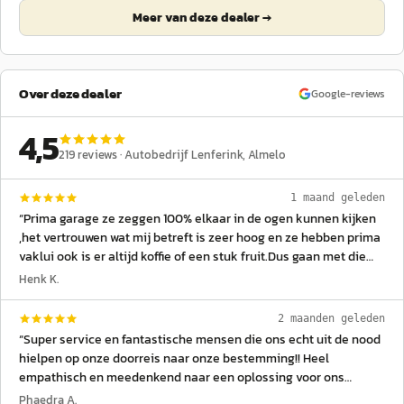
Meer van deze dealer →
Over deze dealer
Google-reviews
4,5
219
reviews ·
Autobedrijf Lenferink
, Almelo
1 maand geleden
“
Prima garage ze zeggen 100% elkaar in de ogen kunnen kijken
,het vertrouwen wat mij betreft is zeer hoog en ze hebben prima
vaklui ook is er altijd koffie of een stuk fruit.Dus gaan met die
banaan.
”
Henk K.
2 maanden geleden
“
Super service en fantastische mensen die ons echt uit de nood
hielpen op onze doorreis naar onze bestemming!! Heel
empathisch en meedenkend naar een oplossing voor ons
probleem, we zijn hen enorm dankbaar!
”
Phaedra A.