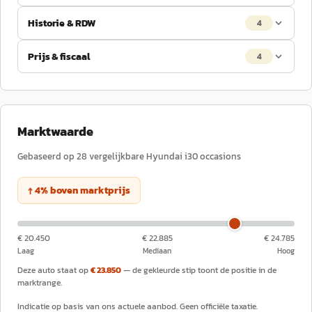
Historie & RDW
4
Prijs & fiscaal
4
Marktwaarde
Gebaseerd op
28
vergelijkbare
Hyundai
i30
occasions
↑
4
%
boven
marktprijs
€ 20.450
€ 22.885
€ 24.785
Laag
Mediaan
Hoog
Deze auto staat op
€ 23.850
— de gekleurde stip toont de positie in de
marktrange.
Indicatie op basis van ons actuele aanbod. Geen officiële taxatie.