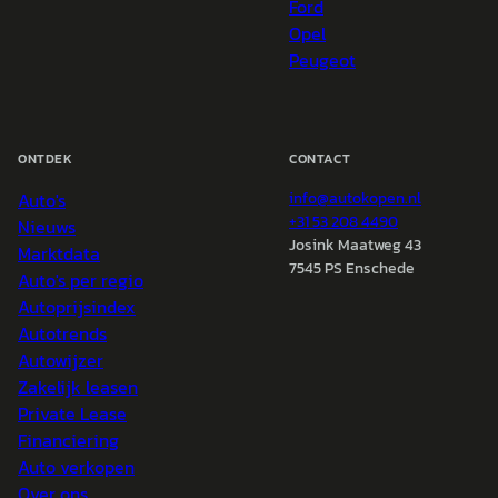
Ford
Opel
Peugeot
ONTDEK
CONTACT
Auto's
info@
autokopen.nl
+31 53 208 4490
Nieuws
Josink Maatweg 43
Marktdata
7545 PS Enschede
Auto's per regio
Autoprijsindex
Autotrends
Autowijzer
Zakelijk leasen
Private Lease
Financiering
Auto verkopen
Over ons