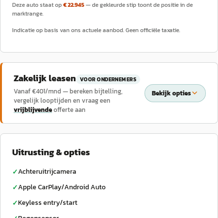
Deze auto staat op
€ 22.945
— de gekleurde stip toont de positie in de
marktrange.
Indicatie op basis van ons actuele aanbod. Geen officiële taxatie.
Zakelijk leasen
VOOR ONDERNEMERS
Vanaf €
401
/mnd — bereken bijtelling,
Bekijk opties
vergelijk looptijden en vraag een
vrijblijvende
offerte aan
Uitrusting & opties
Achteruitrijcamera
✓
Apple CarPlay/Android Auto
✓
Keyless entry/start
✓