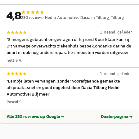
4,8
230
reviews ·
Hedin Automotive Dacia in Tilburg
, Tilburg
1 maand geleden
“
S.morgens gebracht en gevragen of hij rond 3 uur klaar kon zij
Dit vanwege onverwachts ziekenhuis bezoek.ondanks dat na de
beurt er ook nog andere reparatie,s moesten worden uitgevoerd
vanwege de apk keuring Toch mooi op tijd gereed . Aan de
nettie V.
receptie ook netjes geholpen
”
1 maand geleden
“
Lampje laten vervangen, zonder voorafgaande gemaakte
afspraak...snel en goed opgelost door Dacia Tilburg Hedin
Automotive! Blij mee!
”
Pascal S.
Alle
230
reviews op Google →
Dealerpagina →