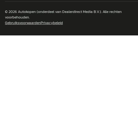
© 2026
Autokopen
(onderdeel van Dealerdirect Media B.V.). Alle rechten
voorbehouden.
Gebruiksvoorwaarden
Privacybeleid