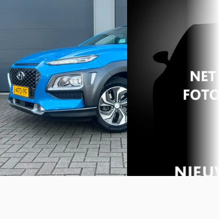
1.6 GDI HEV Comfort Smar
€ 17.490
€ 27.940
v.a. € 371/mnd
v.a. € 592/mnd
Scherp geprijsd
Scherp geprijsd
2020 · 90.805 km · Hybride ·
Automaat
2024 · 31.326 km · Hybride 
Automaat
Terhorstclassics
Bekijk aanbieding →
Van Mossel Hyundai Gron
Groningen
4,7
(
212
)
Vergelijk
Bekijk aanbieding →
Vergelijk