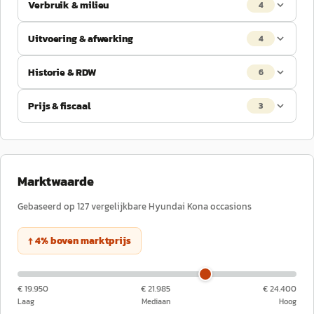
Verbruik & milieu
4
Uitvoering & afwerking
4
Historie & RDW
6
Prijs & fiscaal
3
Marktwaarde
Gebaseerd op
127
vergelijkbare
Hyundai
Kona
occasions
↑
4
%
boven
marktprijs
€ 19.950
€ 21.985
€ 24.400
Laag
Mediaan
Hoog