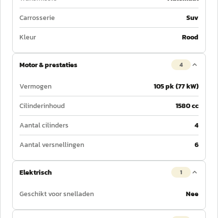
Carrosserie
Suv
Kleur
Rood
Motor & prestaties
4
Vermogen
105 pk (77 kW)
Cilinderinhoud
1580 cc
Aantal cilinders
4
Aantal versnellingen
6
Elektrisch
1
Geschikt voor snelladen
Nee