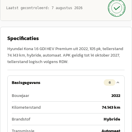
GECONTROLEERD ·
AUTOKOPEN.NL
Laatst gecontroleerd:
7 augustus 2026
· SINDS 1999 ·
Specificaties
Hyundai Kona 1.6 GDI HEV Premium uit 2022, 105 pk, tellerstand
74.143 km, hybride, automaat. APK geldig tot 14 oktober 2027,
tellerstand logisch volgens RDW.
Basisgegevens
6
Bouwjaar
2022
Kilometerstand
74.143 km
Brandstof
Hybride
Transmissie
Automaat