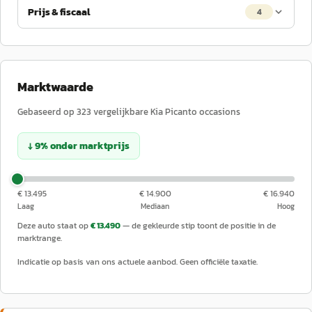
Prijs & fiscaal
4
Marktwaarde
Gebaseerd op
323
vergelijkbare
Kia
Picanto
occasions
↓
9
%
onder
marktprijs
€ 13.495
€ 14.900
€ 16.940
Laag
Mediaan
Hoog
Deze auto staat op
€ 13.490
— de gekleurde stip toont de positie in de
marktrange.
Indicatie op basis van ons actuele aanbod. Geen officiële taxatie.