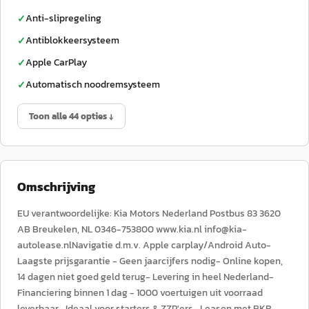
Anti-slipregeling
✓
Antiblokkeersysteem
✓
Apple CarPlay
✓
Automatisch noodremsysteem
✓
Toon alle 44 opties ↓
Omschrijving
EU verantwoordelijke: Kia Motors Nederland Postbus 83 3620
AB Breukelen, NL 0346-753800 www.kia.nl info@kia-
autolease.nlNavigatie d.m.v. Apple carplay/Android Auto-
Laagste prijsgarantie - Geen jaarcijfers nodig- Online kopen,
14 dagen niet goed geld terug- Levering in heel Nederland-
Financiering binnen 1 dag - 1000 voertuigen uit voorraad
leverbaar- Ideaal voor starters & ZZP'ers- Leasen met BKR