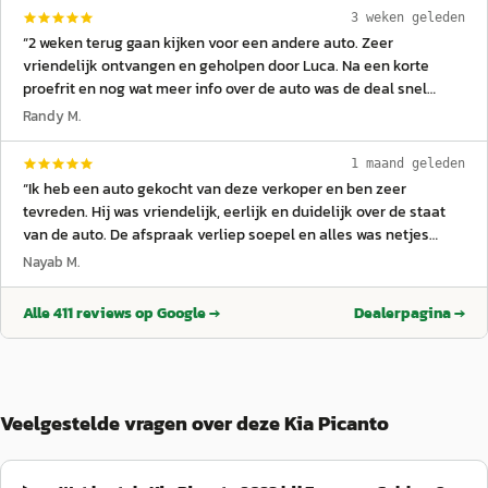
3 weken geleden
“
2 weken terug gaan kijken voor een andere auto. Zeer
vriendelijk ontvangen en geholpen door Luca. Na een korte
proefrit en nog wat meer info over de auto was de deal snel
gesloten. Afgelopen week de wagen al op kunnen halen. Zeer
Randy M.
tevreden over de service! En uiteraard super blij met mijn
nieuwe auto.
”
1 maand geleden
“
Ik heb een auto gekocht van deze verkoper en ben zeer
tevreden. Hij was vriendelijk, eerlijk en duidelijk over de staat
van de auto. De afspraak verliep soepel en alles was netjes
geregeld. Bedankt!
”
Nayab M.
Alle
411
reviews op Google →
Dealerpagina →
Veelgestelde vragen over deze Kia Picanto