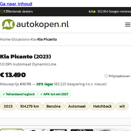
Ga naar inhoud
1.731
erkende dealers
4,4
·
352.814
Google-reviews
Home
›
Occasions
›
Kia
›
Kia Picanto
Kia Picanto
(
2023
)
1.0 DPi Automaat DynamicLine
€ 13.490
ⓘ Prijsopbouw
Nieuwprijs
€
18.715
—
28
% lager
(€
5.225
besparing t.o.v. nieuw)
✓ Tellerstand logisch
✓ APK tot
mrt 2027
2023
104.279 km
Benzine
Automaat
Hatchback
wit
1
/
39