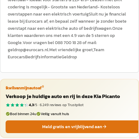
codering is mogelijk- Grootste van Nederland- Kosteloos
overstappen naar een elektrisch voertuigSluit nu je financial
lease bij Eurocars af, en bepaal zelf wanneer je zonder boete
overstapt naar een elektrische auto of bedrijfswagen.Onze
klanten waarderen ons met een 4.9 van de 5 sterren op
Google.Voor vragen bel 088 700 18 28 of mail:
geldrop@eurocars.nl.Met vriendelijke groet,Team
EurocarsBedrijfsinformatieGeldrop
®
ikwilvanmijnautoaf
Verkoop je huidige auto en rij in deze Kia Picanto
4,3
/5 ·
6.249
reviews op Trustpilot
Bod binnen 24u
Veilig vanuit huis
Meld gratis en vrijblijvend aan