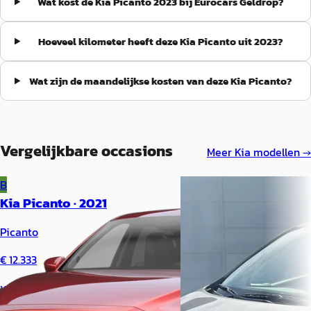
Wat kost de Kia Picanto 2023 bij Eurocars Geldrop?
Hoeveel kilometer heeft deze Kia Picanto uit 2023?
Wat zijn de maandelijkse kosten van deze Kia Picanto?
Vergelijkbare occasions
Meer
Kia
modellen →
B
B
Kia Picanto
·
2021
Kia Picanto
·
2023
Picanto
1.0 DPi GT-Line
€ 12.333
€ 16.700
v.a. € 261/mnd
v.a. € 354/mnd