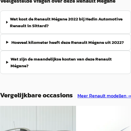
Veelgestelde vragen over deze Renault Mégane
Wat kost de Renault Mégane 2022 bij Hedin Automotive
Renault in Sittard?
Hoeveel kilometer heeft deze Renault Mégane uit 2022?
Wat zijn de maandelijkse kosten van deze Renault
Mégane?
Vergelijkbare occasions
Meer
Renault
modellen →
C
Renault Mégane
·
201
Renault Clio
·
2017
Estate 1.6 TCe 205pk GT
1.2 TCe Intens