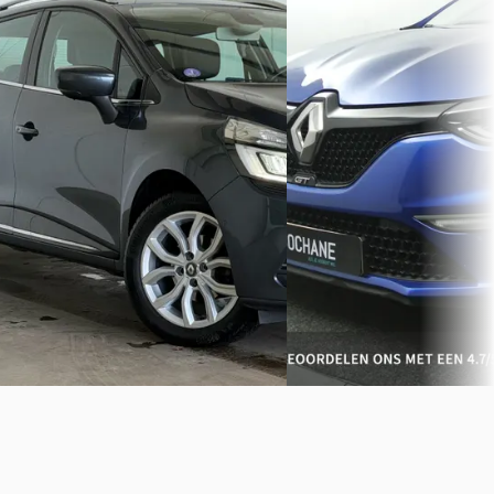
€ 15.900
€ 7.995
v.a. € 337/mnd
v.a. € 169/mnd
2017 · 88256 km · Benzine 
Scherp geprijsd
Automaat
2017 · 136.795 km · Benzine ·
Occasions Zeist
· Apeldoo
Handgeschakeld
4,0
(
106
)
Bekijk aanbieding →
Van Doesburg Automotive
· Deil
Bekijk aanbieding →
Vergelijk
Vergelijk