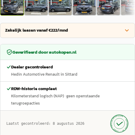
Zakelijk leasen vanaf €222/mnd
Geverifieerd door
autokopen.nl
Dealer gecontroleerd
Hedin Automotive Renault in Sittard
RDW-historie compleet
Kilometerstand logisch (NAP)
· geen openstaande
terugroepacties
GECONTROLEERD ·
AUTOKOPEN.NL
Laatst gecontroleerd:
8 augustus 2026
· SINDS 1999 ·