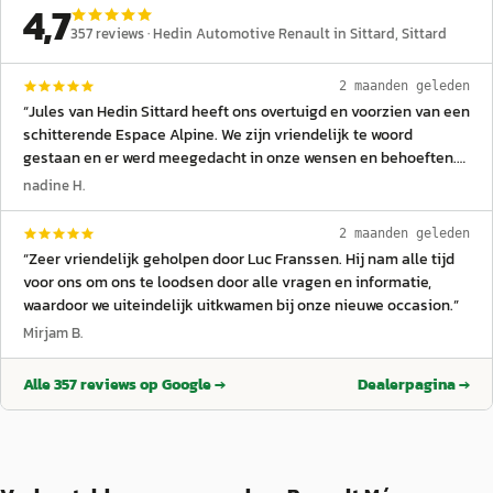
4,7
357
reviews ·
Hedin Automotive Renault in Sittard
, Sittard
2 maanden geleden
“
Jules van Hedin Sittard heeft ons overtuigd en voorzien van een
schitterende Espace Alpine. We zijn vriendelijk te woord
gestaan en er werd meegedacht in onze wensen en behoeften.
Dit is iets waar de andere verkopers op de autoboulevard in
nadine H.
Sittard een voorbeeld aan kunnen nemen.
”
2 maanden geleden
“
Zeer vriendelijk geholpen door Luc Franssen. Hij nam alle tijd
voor ons om ons te loodsen door alle vragen en informatie,
waardoor we uiteindelijk uitkwamen bij onze nieuwe occasion.
”
Mirjam B.
Alle
357
reviews op Google →
Dealerpagina →