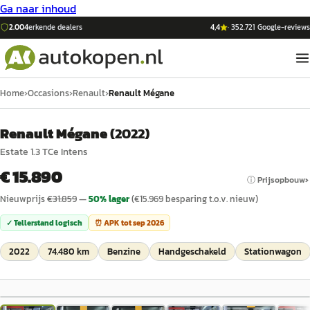
Ga naar inhoud
2.004
erkende dealers
4,4
·
352.721
Google-reviews
Home
›
Occasions
›
Renault
›
Renault Mégane
Renault Mégane
(
2022
)
Estate 1.3 TCe Intens
€ 15.890
ⓘ Prijsopbouw
Nieuwprijs
€
31.859
—
50
% lager
(€
15.969
besparing t.o.v. nieuw)
✓ Tellerstand logisch
⏰ APK tot
sep 2026
2022
74.480 km
Benzine
Handgeschakeld
Stationwagon
1
/
20