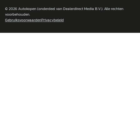
© 2026
Autokopen
(onderdeel van Dealerdirect Media B.V.). Alle rechten
voorbehouden.
Gebruiksvoorwaarden
Privacybeleid