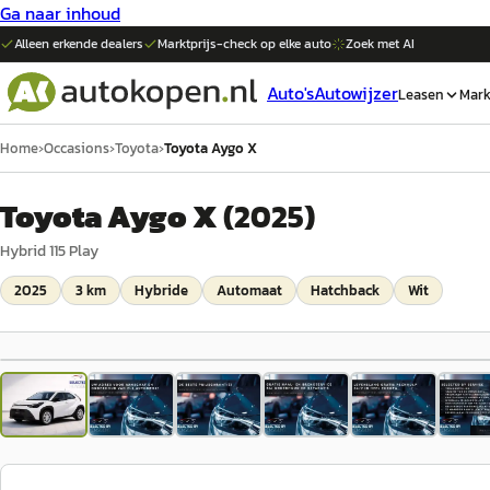
Ga naar inhoud
Alleen erkende dealers
Marktprijs-check op elke
auto
Zoek met AI
Auto's
Autowijzer
Leasen
Mark
Home
›
Occasions
›
Toyota
›
Toyota Aygo X
Toyota Aygo X
(
2025
)
Hybrid 115 Play
2025
3 km
Hybride
Automaat
Hatchback
Wit