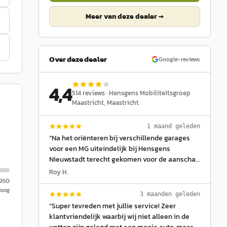
Meer van deze dealer →
Over deze dealer
Google-reviews
4,4
514
reviews ·
Hensgens Mobiliteitsgroep
Maastricht
, Maastricht
1 maand geleden
“
Na het oriënteren bij verschillende garages
voor een MG uiteindelijk bij Hensgens
Nieuwstadt terecht gekomen voor de aanschaf
voor mijn MG, Hier ben ik perfect geholpen en
Roy H.
te woord gestaan. Je wordt van a tot z op de
.950
Hoog
hoogte gehouden en er wordt duidelijke uitleg
3 maanden geleden
gegeven over de aankoop en eventueel
“
Super tevreden met jullie service! Zeer
bijbehorende opties, ze zijn eerlijk,open en
klantvriendelijk waarbij wij niet alleen in de
transparant en hebben niks te verbergen. Met