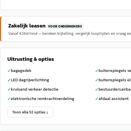
Zakelijk leasen
VOOR ONDERNEMERS
Vanaf €
264
/mnd — bereken bijtelling, vergelijk looptijden en vraag e
Uitrusting & opties
bagagedek
buitenspiegels 
✓
✓
LED dagrijverlichting
buitenspiegels el
✓
✓
kruisend verkeer detectie
bestuurdersairb
✓
✓
elektronische remkrachtverdeling
afdaal assistent
✓
✓
Toon alle 52 opties ↓