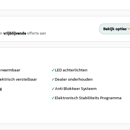
Bekijk opties
en
vrijblijvende
offerte aan
verwarmbaar
LED achterlichten
✓
ektrisch verstelbaar
Dealer onderhouden
✓
ag
Anti Blokkeer Systeem
✓
Elektronisch Stabiliteits Programma
✓