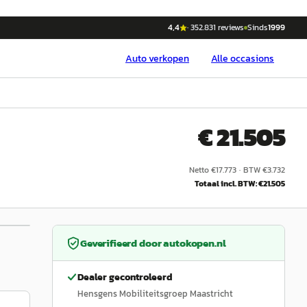
4,4
·
352.831
reviews
Sinds
1999
Auto
verkopen
Alle occasions
€ 21.505
Netto €
17.773
·
BTW €
3.732
Totaal incl. BTW: €
21.505
1
/
6
Geverifieerd door
autokopen.nl
Dealer gecontroleerd
Hensgens Mobiliteitsgroep Maastricht