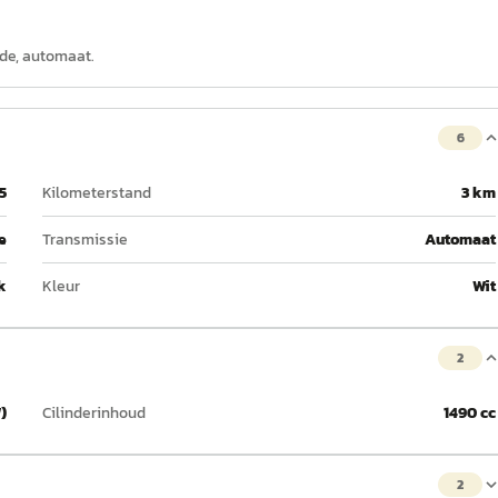
ide, automaat.
6
5
Kilometerstand
3 km
e
Transmissie
Automaat
k
Kleur
Wit
2
)
Cilinderinhoud
1490 cc
2