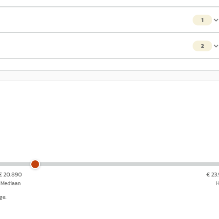
1
2
€ 20.890
€ 23
Mediaan
ge.