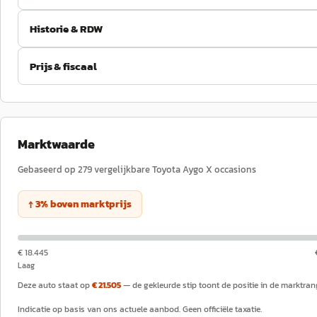
Historie & RDW
Prijs & fiscaal
Marktwaarde
Gebaseerd op
279
vergelijkbare
Toyota
Aygo X
occasions
↑
3
%
boven
marktprijs
€ 18.445
Laag
Deze auto staat op
€ 21.505
— de gekleurde stip toont de positie in de marktran
Indicatie op basis van ons actuele aanbod. Geen officiële taxatie.