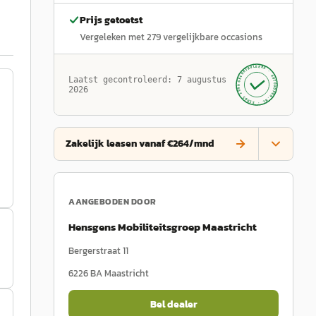
Prijs getoetst
Vergeleken met
279
vergelijkbare occasions
GECONTROLEERD ·
AUTOKOPEN.NL
Laatst gecontroleerd:
7 augustus
· SINDS 1999 ·
2026
Zakelijk leasen vanaf €264/mnd
AANGEBODEN DOOR
Hensgens Mobiliteitsgroep Maastricht
Bergerstraat 11
6226 BA
Maastricht
Bel dealer