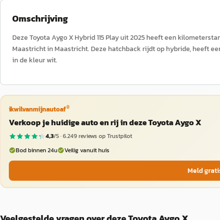
Omschrijving
Deze Toyota Aygo X Hybrid 115 Play uit 2025 heeft een kilometers
Maastricht in Maastricht. Deze hatchback rijdt op hybride, heeft ee
in de kleur wit.
®
ikwilvanmijnautoaf
Verkoop je huidige auto en rij in deze Toyota Aygo X
4,3
/5 ·
6.249
reviews op Trustpilot
Bod binnen 24u
Veilig vanuit huis
Meld grati
Veelgestelde vragen over deze Toyota Aygo X