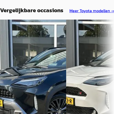
Vergelijkbare occasions
Meer
Toyota
modellen →
Toyota Yaris
·
2023
Toyota Yaris
·
2023
Cross 1.5 Hybrid Adventure
Cross 1.5 Hybrid GR Sport
€ 29.940
€ 30.750
v.a. € 635/mnd
v.a. € 652/mnd
Boven markt
Boven markt
2023 · 36.722 km · Hybride ·
2023 · 15.211 km · Hybride 
Automaat
Schaik Auto's
· Oudewater
Schaik Auto's
· Oudewater
Bekijk aanbieding →
Bekijk aanbieding →
Vergelijk
Vergelijk