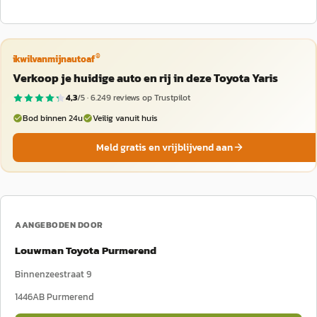
®
ikwilvanmijnautoaf
Verkoop je huidige auto en rij in deze Toyota Yaris
4,3
/5 ·
6.249
reviews op Trustpilot
Bod binnen 24u
Veilig vanuit huis
Meld gratis en vrijblijvend aan
AANGEBODEN DOOR
Louwman Toyota Purmerend
Binnenzeestraat 9
1446AB
Purmerend