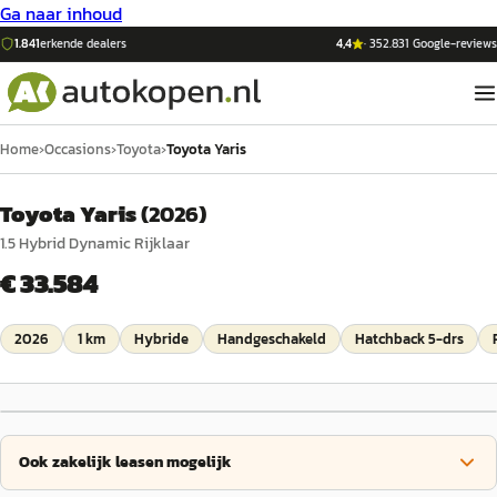
Ga naar inhoud
1.841
erkende dealers
4,4
·
352.831
Google-reviews
Home
›
Occasions
›
Toyota
›
Toyota Yaris
Toyota Yaris
(
2026
)
1.5 Hybrid Dynamic Rijklaar
€ 33.584
2026
1 km
Hybride
Handgeschakeld
Hatchback 5-drs
Ook zakelijk leasen mogelijk