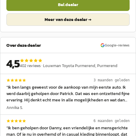
Bel dealer
Meer van deze dealer →
Over deze dealer
Google-reviews
4,5
402
reviews ·
Louwman Toyota Purmerend
, Purmerend
3 maanden geleden
“
Ik ben langs geweest voor de aankoop van mijn eerste auto. Ik
werd daarbij geholpen door Patrick. Dat was een ontzettend fijne
ervaring. Hij denkt echt mee in alle mogelijkheden en wat dan
het beste bij jou past. Uiteraard ging het om een tweedehands
Annika S.
auto. Er waren hier wat krasjes en dingen zichtbaar die, zover
mogelijk, kosteloos weggewerkt werden bij aankoop. Heel erg
6 maanden geleden
fijn bedrijf, heel erg fijn team. Zeer tevreden met mijn aankoop!
”
“
Ik ben geholpen door Danny, een vriendelijke en mensgerichte
man. Of je nu in overhemd of in casual kleding binnenloopt, dat