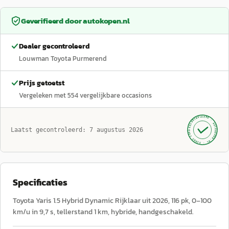
Geverifieerd door
autokopen.nl
Dealer gecontroleerd
Louwman Toyota Purmerend
Prijs getoetst
Vergeleken met
554
vergelijkbare occasions
GECONTROLEERD ·
AUTOKOPEN.NL
Laatst gecontroleerd:
7 augustus 2026
· SINDS 1999 ·
Specificaties
Toyota Yaris 1.5 Hybrid Dynamic Rijklaar uit 2026, 116 pk, 0–100
km/u in 9,7 s, tellerstand 1 km, hybride, handgeschakeld.