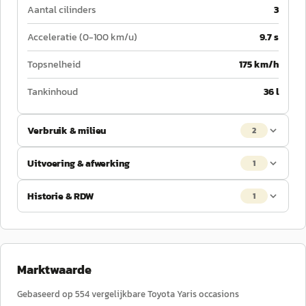
Aantal cilinders
3
Acceleratie (0-100 km/u)
9.7 s
Topsnelheid
175 km/h
Tankinhoud
36 l
Verbruik & milieu
2
Uitvoering & afwerking
1
Historie & RDW
1
Marktwaarde
Gebaseerd op
554
vergelijkbare
Toyota
Yaris
occasions