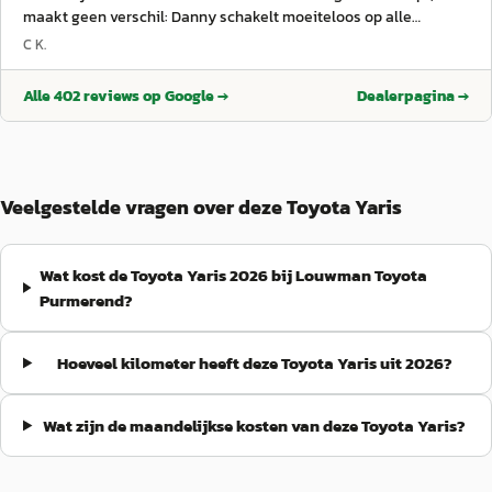
maakt geen verschil: Danny schakelt moeiteloos op alle
niveaus. Hij heeft enorm veel mensenkennis, is oprecht
C K.
vriendelijk en behulpzaam, denkt met je mee en zet zonder
moeite een extra stap als dat nodig is. Dit alles in combinatie
Alle
402
reviews op Google →
Dealerpagina →
met een fijn en hecht team, prettig contact en échte menselijke
en sociale benadering. Dit alles heeft uiteindelijk geleid tot een
goede deal waar ik nog steeds heel blij mee ben . Ook na de
aankoop kun je gewoon bij hen terecht met vragen; het contact
stopt niet zodra de auto verkocht is . Danny: complimenten. En
Veelgestelde vragen over deze Toyota Yaris
hetzelfde geldt voor het team; het is duidelijk dat hier een sterk
en prettig team staat.
”
Wat kost de Toyota Yaris 2026 bij Louwman Toyota
Purmerend?
Hoeveel kilometer heeft deze Toyota Yaris uit 2026?
Wat zijn de maandelijkse kosten van deze Toyota Yaris?