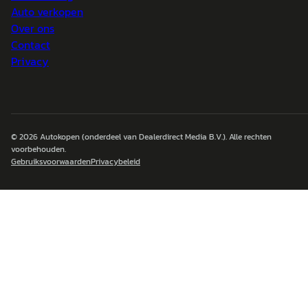
Auto verkopen
Over ons
Contact
Privacy
© 2026
Autokopen
(onderdeel van Dealerdirect Media B.V.). Alle rechten
voorbehouden.
Gebruiksvoorwaarden
Privacybeleid