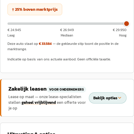
↑
25
%
boven
marktprijs
€ 24.945
€ 26.949
€ 29.950
Laag
Mediaan
Hoog
Deze auto staat op
€ 33.584
— de gekleurde stip toont de positie in de
marktrange.
Indicatie op basis van ons actuele aanbod. Geen officiële taxatie.
Zakelijk leasen
VOOR ONDERNEMERS
Lease op maat — onze lease-specialisten
Bekijk opties
stellen
geheel vrijblijvend
een offerte voor
je op