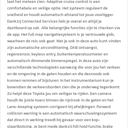
laat het meteen zien. Adaptive cruise control is een
comfortabele en veilige optie. Het systeem reguleert de
snelheid en houdt automatisch afstand tot jouw voorligger.
Dankzij Connected Services heb je overal en altijd je
dashboard op zak. Alle belangrijke functies zijn te checken via
de app. Het full map navigatiesysteem is je vertrouwde gids,
waarheen de reis ook gaat. Wat je ook in deze auto kunt vinden
zijn automatische airconditioning, DAB ontvangst,
regensensor, keyless entry, buitentemperatuurmeter en
automatisch dimmende binnenspiegel. In deze auto zijn
verschillende technologieën aanwezig die voor jou het verkeer
en de omgeving in de gaten houden en die desnoods ook
kunnen remmen of bijsturen. In het instrumentarium kun je
bovendien de verkeersborden zien die je onderweg tegenkomt.
Zo helpt deze Toyota jou om veiliger te rijden. Een camera
houdt de juiste koers binnen de rijstrook in de gaten en het
Lane-keeping systeem corrigeert bij afwijkingen. Forward
collision warning is een automatisch waarschuwingssysteem
dat direct in werking treedt bij gevaar voor een kop-
staartbotsing. Je bent mede dankzij hill hold functie, brake