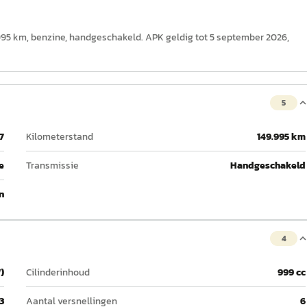
49.995 km, benzine, handgeschakeld. APK geldig tot 5 september 2026,
5
7
Kilometerstand
149.995 km
e
Transmissie
Handgeschakeld
n
4
)
Cilinderinhoud
999 cc
3
Aantal versnellingen
6