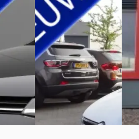
017
Volkswagen Golf
·
2018
Volks
1.5 TSI ACT Highline
Sportsv
€ 15.999
€ 10.50
v.a. € 339/mnd
v.a. € 
Scherp geprijsd
Scherp 
zine · Automaat
2018 · 103.673 km · Benzine · Automaat
2016 · 
sterveen
Bijlsma Auto's
· Surhuisterveen
Autover
Bekijk aanbieding →
Winsu
Bekijk 
Vergelijk
Vergelijk