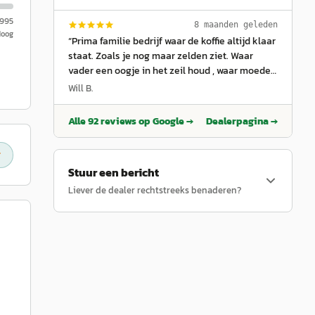
welkom te zijn. Bij het ophalen stond mijn
nieuwe auto zelfs klaar met een strik
.995
8 maanden geleden
Hoog
erop...Zulke kleine details maken het helemaal
“
Prima familie bedrijf waar de koffie altijd klaar
af. Echte aanrader! 🙌✨
”
staat. Zoals je nog maar zelden ziet. Waar
vader een oogje in het zeil houd , waar moeder
de administratie doet en de zoons een mooie
Will B.
rolverdeling hebben. Eerlijk en betrouwbaar !
”
Alle
92
reviews op Google →
Dealerpagina →
Stuur een bericht
Liever de dealer rechtstreeks benaderen?