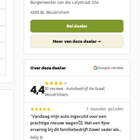
Burgemeester van der Lelystraat 20a
4285 BL
Woudrichem
Bel dealer
Meer van deze dealer →
Over deze dealer
Google-reviews
4,4
92
reviews ·
Autobedrijf de Graaf
,
Woudrichem
7 maanden geleden
“
Vandaag mijn auto ingeruild voor een
prachtige nieuwe wagen🥰. Wat een fijne
ervaring bij dit familiebedrijf! Zowel vader als
zoon namen alle tijd en gaven me het gevoel
kelly B.