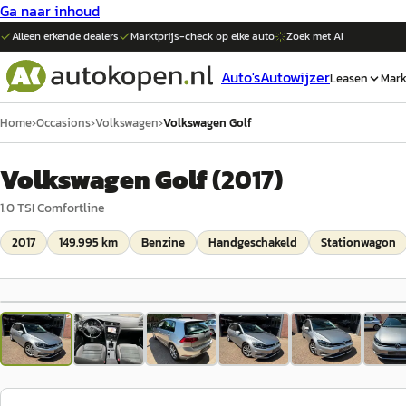
Ga naar inhoud
Alleen erkende dealers
Marktprijs-check op elke
auto
Zoek met AI
Auto's
Autowijzer
Leasen
Mark
Home
›
Occasions
›
Volkswagen
›
Volkswagen Golf
Volkswagen Golf
(
2017
)
1.0 TSI Comfortline
2017
149.995 km
Benzine
Handgeschakeld
Stationwagon