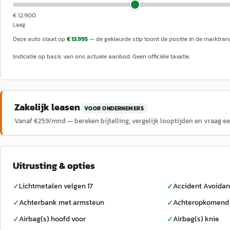
€ 12.900
Laag
Deze auto staat op
€ 13.995
— de gekleurde stip toont de positie in de marktran
Indicatie op basis van ons actuele aanbod. Geen officiële taxatie.
Zakelijk leasen
VOOR ONDERNEMERS
Vanaf €
259
/mnd — bereken bijtelling, vergelijk looptijden en vraag e
Uitrusting & opties
Lichtmetalen velgen 17
Accident Avoida
✓
✓
Achterbank met armsteun
Achteropkomend 
✓
✓
Airbag(s) hoofd voor
Airbag(s) knie
✓
✓