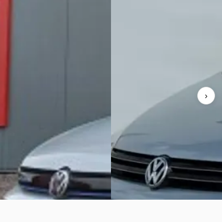
wagen Golf
·
2016
Volkswagen Golf
·
2012
an 1.0 TSI Connected Series
1.4 TSI Highline Sportvelgen
0
€ 11.980
223/mnd
v.a. € 254/mnd
geprijsd
Scherp geprijsd
›
176.395 km · Benzine · Automaat
2012 · 84.399 km · Benzine · A
koopbedrijf van der Wal
·
Autobedrijf Meijer
· Veendam
m
Bekijk aanbieding →
aanbieding →
Vergelijk