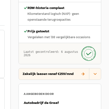
RDW-historie compleet
Kilometerstand logisch (NAP)
· geen
openstaande terugroepacties
Prijs getoetst
Vergeleken met
138
vergelijkbare occasions
GECONTROLEERD ·
AUTOKOPEN.NL
Laatst gecontroleerd:
6 augustus
· SINDS 1999 ·
2026
Zakelijk leasen vanaf €259/mnd
AANGEBODEN DOOR
Autobedrijf de Graaf