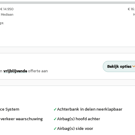
€ 14.950
€ 16
Mediaan
ge.
Bekijk opties
en
vrijblijvende
offerte aan
nce System
Achterbank in delen neerklapbaar
✓
verkeer waarschuwing
Airbag(s) hoofd achter
✓
Airbag(s) side voor
✓