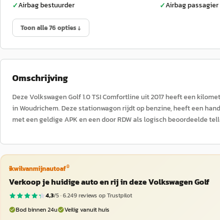
Airbag bestuurder
Airbag passagier
✓
✓
Toon alle 76 opties ↓
Omschrijving
Deze Volkswagen Golf 1.0 TSI Comfortline uit 2017 heeft een kilom
in Woudrichem. Deze stationwagon rijdt op benzine, heeft een hand
met een geldige APK en een door RDW als logisch beoordeelde tell
®
ikwilvanmijnautoaf
Verkoop je huidige auto en rij in deze Volkswagen Golf
4,3
/5 ·
6.249
reviews op Trustpilot
Bod binnen 24u
Veilig vanuit huis