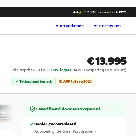
4,4
·
352.887
reviews
Sinds
1999
Auto
verkopen
Alle occasions
€ 13.995
Nieuwprijs
€
28.195
—
50
% lager
(€
14.200
besparing t.o.v. nieuw)
✓ Tellerstand logisch
⏰ APK tot
sep 2026
1
/
19
Geverifieerd door
autokopen.nl
Dealer gecontroleerd
Autobedrijf de Graaf Woudrichem