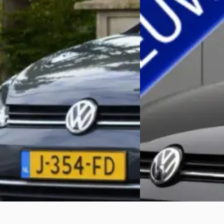
Volkswagen Golf
·
2020
Volkswagen Golf
·
2
Variant 1.0 TSI - ACC
Variant 1.4 TSI Highline
€ 13.900
€ 16.445
v.a. € 295/mnd
v.a. € 349/mnd
Scherp geprijsd
Scherp geprijsd
2020 · 136.862 km · Benzine ·
2017 · 123.868 km · Ben
Handgeschakeld
Bijlsma Auto's
· Surhui
Slager Auto's
· Staphorst
Bekijk aanbieding →
Bekijk aanbieding →
Vergelijk
Vergelijk