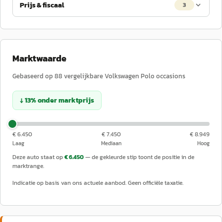
Prijs & fiscaal
3
Marktwaarde
Gebaseerd op
88
vergelijkbare
Volkswagen
Polo
occasions
↓
13
%
onder
marktprijs
€ 6.450
€ 7.450
€ 8.949
Laag
Mediaan
Hoog
Deze auto staat op
€ 6.450
— de gekleurde stip toont de positie in de
marktrange.
Indicatie op basis van ons actuele aanbod. Geen officiële taxatie.