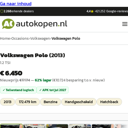
Ga naar inhoud
2.268
erkende dealers
4,4
·
421.252
Google-reviews
Home
›
Occasions
›
Volkswagen
›
Volkswagen Polo
Volkswagen Polo
(
2013
)
1.2 TSI
€ 6.450
Nieuwprijs
€
17.174
—
62
% lager
(€
10.724
besparing t.o.v. nieuw)
✓ Tellerstand logisch
✓ APK tot
jul 2027
2013
172.479 km
Benzine
Handgeschakeld
Hatchback
1
/
20