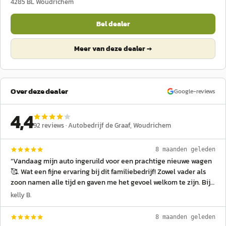
4285 BL
Woudrichem
Bel dealer
Meer van deze dealer →
Over deze dealer
Google-reviews
4,4
92
reviews ·
Autobedrijf de Graaf
, Woudrichem
8 maanden geleden
“
Vandaag mijn auto ingeruild voor een prachtige nieuwe wagen
🥰. Wat een fijne ervaring bij dit familiebedrijf! Zowel vader als
zoon namen alle tijd en gaven me het gevoel welkom te zijn. Bij
het ophalen stond mijn nieuwe auto zelfs klaar met een strik
kelly B.
erop...Zulke kleine details maken het helemaal af. Echte
aanrader! 🙌✨
”
8 maanden geleden