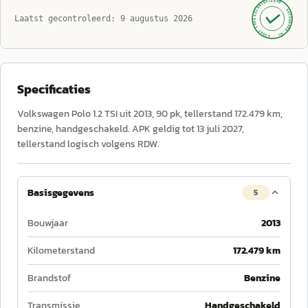
GECONTROLEERD ·
AUTOKOPEN.NL
Laatst gecontroleerd:
9 augustus 2026
· SINDS 1999 ·
Specificaties
Volkswagen Polo 1.2 TSI uit 2013, 90 pk, tellerstand 172.479 km,
benzine, handgeschakeld. APK geldig tot 13 juli 2027,
tellerstand logisch volgens RDW.
Basisgegevens
5
Bouwjaar
2013
Kilometerstand
172.479 km
Brandstof
Benzine
Transmissie
Handgeschakeld