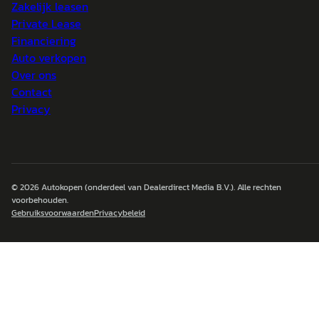
Zakelijk leasen
Private Lease
Financiering
Auto verkopen
Over ons
Contact
Privacy
© 2026
Autokopen
(onderdeel van Dealerdirect Media B.V.). Alle rechten
voorbehouden.
Gebruiksvoorwaarden
Privacybeleid