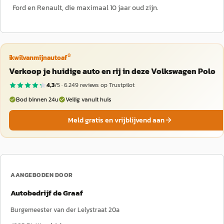
Ford en Renault, die maximaal 10 jaar oud zijn.
®
ikwilvanmijnautoaf
Verkoop je huidige auto en rij in deze Volkswagen Polo
4,3
/5 ·
6.249
reviews op Trustpilot
Bod binnen 24u
Veilig vanuit huis
Meld gratis en vrijblijvend aan
AANGEBODEN DOOR
Autobedrijf de Graaf
Burgemeester van der Lelystraat 20a