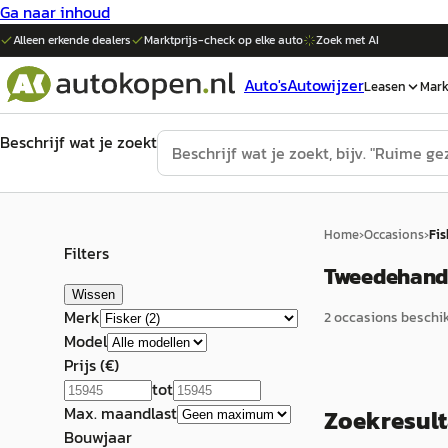
Ga naar inhoud
Alleen erkende dealers
Marktprijs-check op elke
auto
Zoek met AI
Auto's
Autowijzer
Leasen
Mark
Beschrijf wat je zoekt
Home
›
Occasions
›
Fis
Filters
Tweedehands
Wissen
Merk
2
occasion
s
beschik
Model
Prijs (€)
tot
Max. maandlast
Zoekresul
Bouwjaar