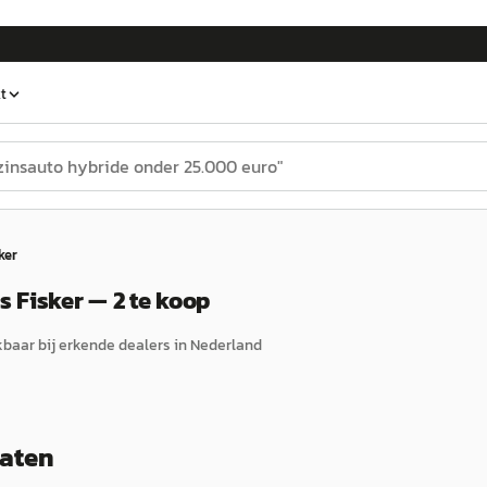
t
ker
 Fisker — 2 te koop
baar bij erkende dealers in Nederland
taten