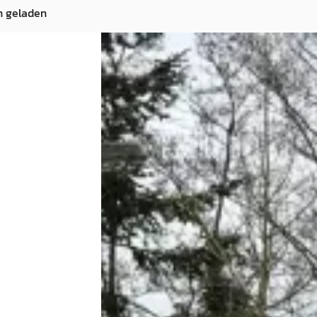
n geladen
Fisker Karma
·
1969
·
2012
2.0 EcoChic
Prijs op aanvraag
1969 · 0 km · Benzine · Automaat
· Plug-in hybride ·
T&O Auto's
· Nederhorst den Berg
3,9
(
44
)
s
· Teuge
Bekijk aanbieding →
Vergelijk
ng →