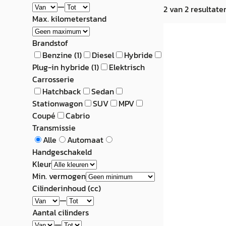
—
2
van
2
resultate
Max. kilometerstand
A
Fisker Karma
Brandstof
Benzine
(
1
)
Diesel
Hybride
€ 15.945
Plug-in hybride
(
1
)
Elektrisch
Carrosserie
v.a. € 338/mnd
Hatchback
Sedan
Stationwagon
SUV
MPV
2012 · 259.711 km 
Coupé
Cabrio
Handgeschakeld
Transmissie
Haverkamp Auto'
Alle
Automaat
3,8
(
300
)
Handgeschakeld
Bekijk aanbiedi
Kleur
Min. vermogen
Vergelijk
Cilinderinhoud (cc)
—
Aantal cilinders
—