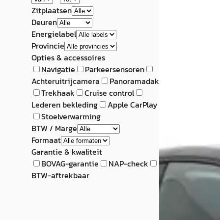
Zitplaatsen
Deuren
Energielabel
Provincie
Opties & accessoires
Navigatie
Parkeersensoren
Achteruitrijcamera
Panoramadak
Trekhaak
Cruise control
Lederen bekleding
Apple CarPlay
Stoelverwarming
BTW / Marge
Formaat
Garantie & kwaliteit
BOVAG-garantie
NAP-check
BTW-aftrekbaar