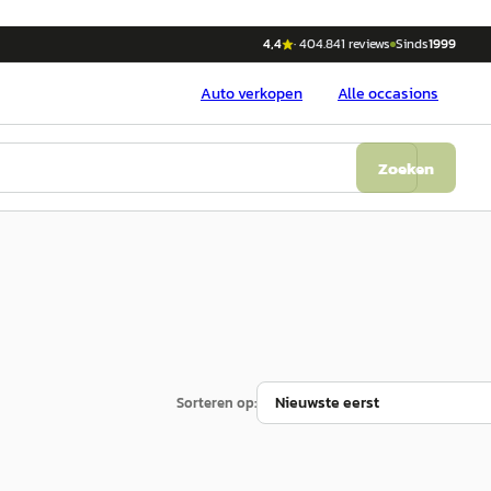
4,4
·
404.841
reviews
Sinds
1999
Auto
verkopen
Alle occasions
Zoeken
Sorteren op: